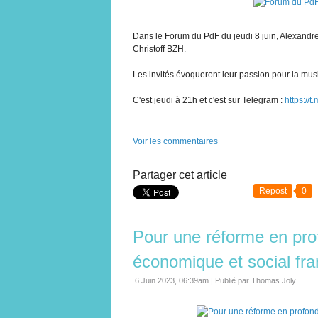
Dans le Forum du PdF du jeudi 8 juin, Alexandre
Christoff BZH.
Les invités évoqueront leur passion pour la musi
C'est jeudi à 21h et c'est sur Telegram :
https://t
Voir les commentaires
Partager cet article
Repost
0
Pour une réforme en pr
économique et social fra
6 Juin 2023, 06:39am
|
Publié par Thomas Joly