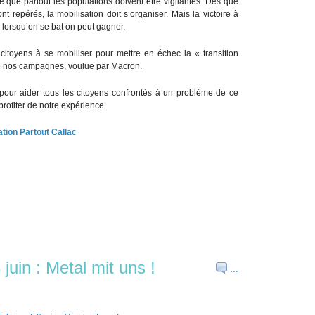
que partout les populations doivent être vigilantes. Dès que
 repérés, la mobilisation doit s’organiser. Mais la victoire à
lorsqu’on se bat on peut gagner.
 citoyens à se mobiliser pour mettre en échec la « transition
de nos campagnes, voulue par Macron.
 pour aider tous les citoyens confrontés à un problème de ce
 profiter de notre expérience.
tion Partout Callac
juin : Metal mit uns !
…