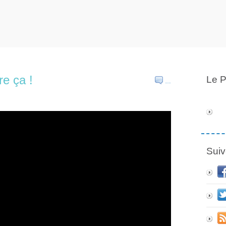
re ça !
Le P
…
Suiv