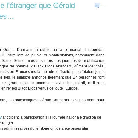
e l’étranger que Gérald
…
lles…
ur Gérald Darmanin a publié un tweet martial. Il répondait
 lui faire lors de plusieurs manifestations, notamment dans
 Sainte-Soline, mais aussi lors des journées de mobilisation
nt que de nombreux Black Blocs étrangers, dûment identifiés,
trés en France sans la moindre difficulté, puis s'étaient joints
tte fois, le ministre annonce fièrement que 17 personnes font
fet, un grand rassemblement doit avoir lieu, mardi, et il n'est
 entrer les Black Blocs venus de toute l'Europe.
ez-vous, les bolcheviques, Gérald Darmanin n'est pas venu pour
v
anticipent la participation à la journée nationale d’action de
étranger.
 administratives du territoire ont déjà été prises afin