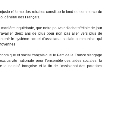
'injuste réforme des retraites constitue le fond de commerce de
-bol général des Français.
manière inquiétante, que notre pouvoir d'achat s'étiole de jour
vailler deux ans de plus pour non pas aller vers plus de
intenir le système actuel d'assistanat socialo-communiste qui
s moyennes.
nomique et social français que le Parti de la France s'engage
exclusivité nationale pour l'ensemble des aides sociales, la
de la natalité française et la fin de l'assistanat des parasites