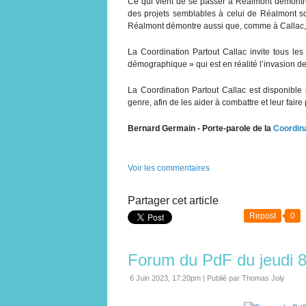
Ce qui vient de se passer à Réalmont démontre 
des projets semblables à celui de Réalmont sont
Réalmont démontre aussi que, comme à Callac, 
La Coordination Partout Callac invite tous les
démographique » qui est en réalité l’invasion 
La Coordination Partout Callac est disponible
genre, afin de les aider à combattre et leur faire
Bernard Germain - Porte-parole de la
Coordina
Voir les commentaires
Partager cet article
Repost
0
Forum du PdF du jeudi 8 
6 Juin 2023, 17:20pm
|
Publié par Thomas Joly