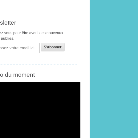
letter
z-vous pour être averti des nouveaux
s publiés.
éo du moment