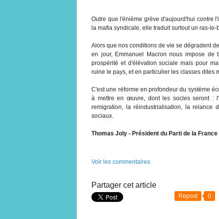
Outre que l'énième grève d'aujourd'hui contre l
la mafia syndicale, elle traduit surtout un ras-le
Alors que nos conditions de vie se dégradent de 
en jour, Emmanuel Macron nous impose de tra
prospérité et d'élévation sociale mais pour ma
ruine le pays, et en particulier les classes dite
C'est une réforme en profondeur du système éco
à mettre en œuvre, dont les socles seront : l'
remigration, la réindustrialisation, la relance 
sociaux.
Thomas Joly - Président du Parti de la France
Voir les commentaires
Partager cet article
Repost
0