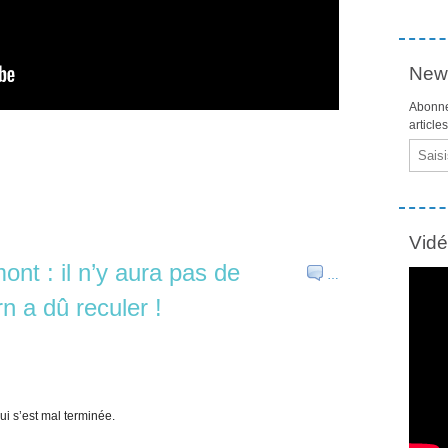
News
Abonne
article
Email
Vid
ont : il n’y aura pas de
…
rn a dû reculer !
ui s’est mal terminée.