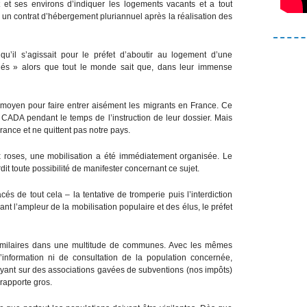
 et ses environs d’indiquer les logements vacants et a tout
 un contrat d’hébergement pluriannuel après la réalisation des
u’il s’agissait pour le préfet d’aboutir au logement d’une
és » alors que tout le monde sait que, dans leur immense
moyen pour faire entrer aisément les migrants en France. Ce
CADA pendant le temps de l’instruction de leur dossier. Mais
rance et ne quittent pas notre pays.
x roses, une mobilisation a été immédiatement organisée. Le
rdit toute possibilité de manifester concernant ce sujet.
és de tout cela – la tentative de tromperie puis l’interdiction
ant l’ampleur de la mobilisation populaire et des élus, le préfet
 similaires dans une multitude de communes. Avec les mêmes
’information ni de consultation de la population concernée,
uyant sur des associations gavées de subventions (nos impôts)
 rapporte gros.