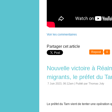
Voir les commentaires
Partager cet article
Repost
0
Nouvelle victoire à Réalm
migrants, le préfet du Ta
7 Juin 2023, 06:12am
|
Publié par Thomas Joly
Le préfet du Tarn vient de tenter une opération q