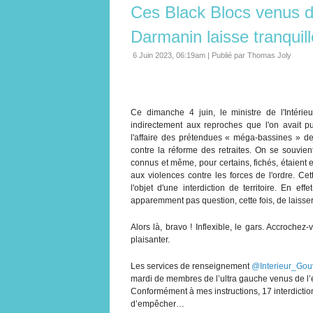
Ces Black Blocs venus d
Darmanin laisse tranqui
6 Juin 2023, 06:19am
|
Publié par Thomas Joly
Ce dimanche 4 juin, le ministre de l'Intérie
indirectement aux reproches que l'on avait pu
l'affaire des prétendues « méga-bassines » de
contre la réforme des retraites. On se souvie
connus et même, pour certains, fichés, étaient en
aux violences contre les forces de l'ordre. Ce
l'objet d'une interdiction de territoire. En ef
apparemment pas question, cette fois, de laisser
Alors là, bravo ! Inflexible, le gars. Accroch
plaisanter.
Les services de renseignement
@Interieur_Gou
mardi de membres de l’ultra gauche venus de l’
Conformément à mes instructions, 17 interdictions
d’empêcher…