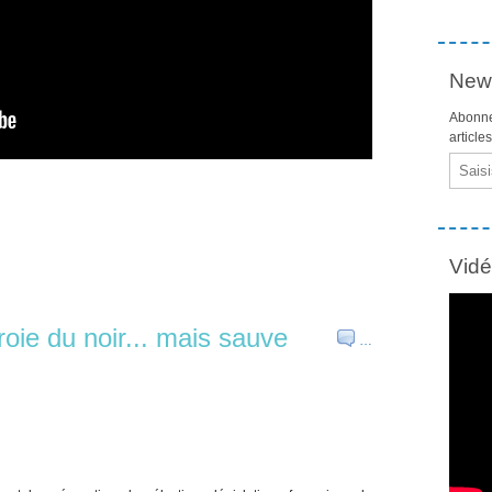
News
Abonne
article
Email
Vid
roie du noir... mais sauve
…