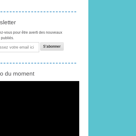
letter
z-vous pour être averti des nouveaux
s publiés.
éo du moment