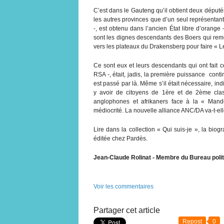
C’est dans le Gauteng qu’il obtient deux déput
les autres provinces que d’un seul représentant
-, est obtenu dans l’ancien État libre d’orange
sont les dignes descendants des Boers qui remo
vers les plateaux du Drakensberg pour faire « L
Ce sont eux et leurs descendants qui ont fait
RSA -, était, jadis, la première puissance cont
est passé par là. Même s’il était nécessaire, in
y avoir de citoyens de 1ère et de 2ème clas
anglophones et afrikaners face à la « Mandé
médiocrité. La nouvelle alliance ANC/DA va-t-ell
Lire dans la collection « Qui suis-je », la bio
éditée chez Pardès.
Jean-Claude Rolinat - Membre du Bureau politi
Voir les commentaires
Partager cet article
Repost
0