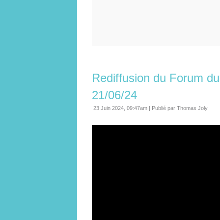
Rediffusion du Forum du 
21/06/24
23 Juin 2024, 09:47am
|
Publié par Thomas Joly