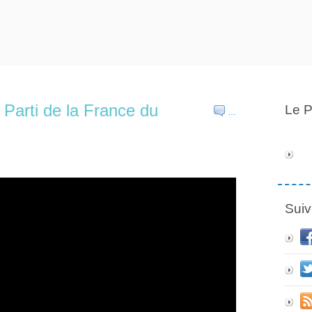
Parti de la France du
Le P
…
Suiv