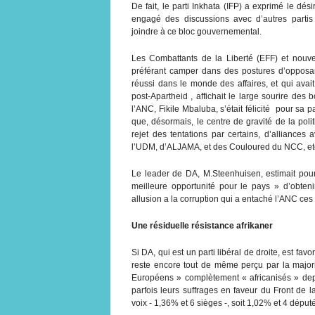
De fait, le parti Inkhata (IFP) a exprimé le dés
engagé des discussions avec d’autres partis
joindre à ce bloc gouvernemental.
Les Combattants de la Liberté (EFF) et nouve
préférant camper dans des postures d’opposan
réussi dans le monde des affaires, et qui avai
post-Apartheid , affichait le large sourire des
l’ANC, Fikile Mbaluba, s’était félicité pour s
que, désormais, le centre de gravité de la poli
rejet des tentations par certains, d’alliance
l’UDM, d’ALJAMA, et des Couloured du NCC, et
Le leader de DA, M.Steenhuisen, estimait pour 
meilleure opportunité pour le pays » d’obteni
allusion a la corruption qui a entaché l’ANC ce
Une résiduelle résistance afrikaner
Si DA, qui est un parti libéral de droite, est fav
reste encore tout de même perçu par la major
Européens » complètement « africanisés » depui
parfois leurs suffrages en faveur du Front de 
voix - 1,36% et 6 sièges -, soit 1,02% et 4 dépu