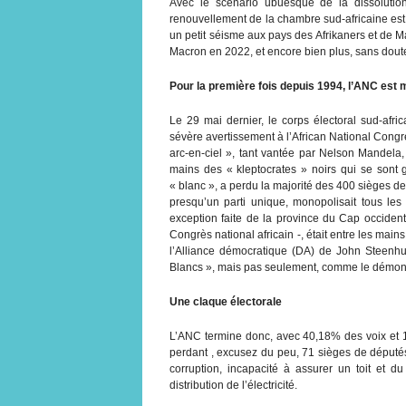
Avec le scénario ubuesque de la dissolution 
renouvellement de la chambre sud-africaine est p
un petit séisme aux pays des Afrikaners et de 
Macron en 2022, et encore bien plus, sans doute
Pour la première fois depuis 1994, l’ANC est m
Le 29 mai dernier, le corps électoral sud-afri
sévère avertissement à l’African National Congr
arc-en-ciel », tant vantée par Nelson Mandela, 
mains des « kleptocrates » noirs qui se son
« blanc », a perdu la majorité des 400 sièges d
presqu’un parti unique, monopolisait tous les
exception faite de la province du Cap occident
Congrès national africain -, était entre les ma
l’Alliance démocratique (DA) de John Steenhu
Blancs », mais pas seulement, comme le démontr
Une claque électorale
L’ANC termine donc, avec 40,18% des voix et 1
perdant , excusez du peu, 71 sièges de député
corruption, incapacité à assurer un toit et d
distribution de l’électricité.