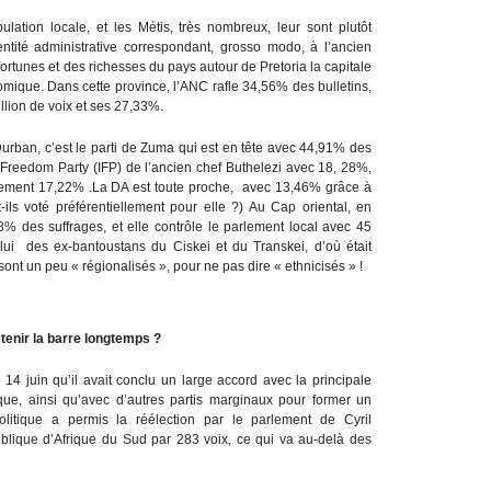
ation locale, et les Métis, très nombreux, leur sont plutôt
ntité administrative correspondant, grosso modo, à l’ancien
ortunes et des richesses du pays autour de Pretoria la capitale
omique. Dans cette province, l’ANC rafle 34,56% des bulletins,
llion de voix et ses 27,33%.
urban, c’est le parti de Zuma qui est en tête avec 44,91% des
a Freedom Party (IFP) de l’ancien chef Buthelezi avec 18, 28%,
ulement 17,22% .La DA est toute proche, avec 13,46% grâce à
ils voté préférentiellement pour elle ?) Au Cap oriental, en
 des suffrages, et elle contrôle le parlement local avec 45
lui des ex-bantoustans du Ciskei et du Transkei, d’où était
sont un peu « régionalisés », pour ne pas dire « ethnicisés » !
tenir la barre longtemps ?
14 juin qu’il avait conclu un large accord avec la principale
ique, ainsi qu’avec d’autres partis marginaux pour former un
olitique a permis la réélection par le parlement de Cyril
lique d’Afrique du Sud par 283 voix, ce qui va au-delà des