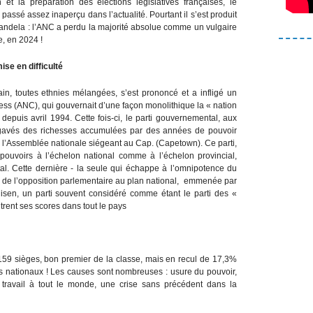
et la préparation des élections législatives françaises, le
assé assez inaperçu dans l’actualité. Pourtant il s’est produit
Mandela : l’ANC a perdu la majorité absolue comme un vulgaire
, en 2024 !
ise en difficulté
cain, toutes ethnies mélangées, s’est prononcé et a infligé un
ess (ANC), qui gouvernait d’une façon monolithique la « nation
depuis avril 1994. Cette fois-ci, le parti gouvernemental, aux
t gavés des richesses accumulées par des années de pouvoir
e l’Assemblée nationale siégeant au Cap. (Capetown). Ce parti,
 pouvoirs à l’échelon national comme à l’échelon provincial,
al. Cette dernière - la seule qui échappe à l’omnipotence du
ins de l’opposition parlementaire au plan national, emmenée par
isen, un parti souvent considéré comme étant le parti des «
ent ses scores dans tout le pays
59 sièges, bon premier de la classe, mais en recul de 17,3%
s nationaux ! Les causes sont nombreuses : usure du pouvoir,
u travail à tout le monde, une crise sans précédent dans la