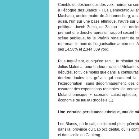
Comble du déshonneur, des voix, noires, se sont é
à l’époque des Blancs » ! La Democratic Allia
Mashaba, ancien maire de Johannesburg, a capi
aussi, l’un sur une base ethnique, l’autre sur 
politique. Jacob Zuma, un Zoulou – cet ancien
prenant une douche après un rapport sexuel ! -
scène publique, tel le Phénix renaissant de 
reprenant le nom de l’organisation armée de l’AN
ses 14,58% et 2.344.309 voix.
Plus inquiétant, quoiqu’en recul, le résultat 
Julius Maléma, pourfendeur raciste d’Afrikaner
députés, soit 5 de moins que dans la configurat
derrière toutes les grèves qui scandent la
l’expropriation sans dédommagement, des dern
assurent des exportations rentables. Heureuse
Mélanchonesque » scénario catastrophique, 
économie de feu la Rhodésie (1).
Une certaine persistance ethnique, tout de 
Les Blancs, on le sait, ne forment plus qu’env
dans la province du Cap occidental, qu’ils cont
et dans celle du Gauteng.