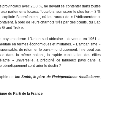
és provinciaux avec 2,33 %, ne devant se contenter dans toutes
 aux parlements locaux. Toutefois, son score le plus fort – 3 %
 – capitale Bloemfontein -, où les ruraux de « l’Afrikanerdom »
ntaient, à bord de leurs charriots tirés par des bœufs, du Cap
e Grand Trek ».
 ce pays moderne. L’Union sud-africaine – devenue en 1961 la
inentale en termes économiques et militaires. « L’africanisme »
dispensable, de réformer le pays – juridiquement, il ne peut pas
se dans la même nation-, la rapide capitulation des élites
latrie » universelle, a précipité ce fabuleux pays dans la
e bénéfiquement contrarier le destin ?
graphie de
Ian Smith, le père de l’indépendance rhodésienne
,
que du Parti de la France