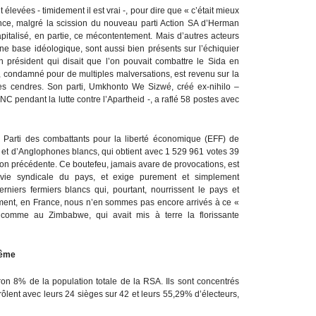
levées - timidement il est vrai -, pour dire que « c’était mieux
nce, malgré la scission du nouveau parti Action SA d’Herman
talisé, en partie, ce mécontentement. Mais d’autres acteurs
une base idéologique, sont aussi bien présents sur l’échiquier
 président qui disait que l’on pouvait combattre le Sida en
, condamné pour de multiples malversations, est revenu sur la
ses cendres. Son parti, Umkhonto We Sizwé, créé ex-nihilo –
C pendant la lutte contre l’Apartheid -, a raflé 58 postes avec
du Parti des combattants pour la liberté économique (EFF) de
s et d’Anglophones blancs, qui obtient avec 1 529 961 votes 39
ion précédente. Ce boutefeu, jamais avare de provocations, est
 vie syndicale du pays, et exige purement et simplement
iers fermiers blancs qui, pourtant, nourrissent le pays et
ment, en France, nous n’en sommes pas encore arrivés à ce «
comme au Zimbabwe, qui avait mis à terre la florissante
même
iron 8% de la population totale de la RSA. Ils sont concentrés
rôlent avec leurs 24 sièges sur 42 et leurs 55,29% d’électeurs,