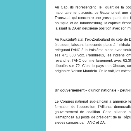
Au Cap, ils représentent le quart de la popul
majoritairement acquis. Le Gauteng est une e
Transvaal, qui concentre une grosse partie des f
politique, et de Johannesburg, la capitale écon
laissant la DA en deuxième position avec son mi
Au Kwazulu/Natal, l’ex-Zoulouland du côté de D
électeurs, laissant la seconde place à l’Inkhat
reléguant l’ANC à la troisième place avec se
ses 471 830 voix. (Nombreux, les Indiens ont-
revanche, l’ANC domine largement, avec 62,38%
députés sur 72. C’est le pays des Xhosas, ce
originaire Nelson Mandela. On le voit, les votes 
Un gouvernement « d’union nationale » peut-il 
Le Congrès national sud-africain a annoncé le 
formation de l’opposition, l’Alliance démocrat
gouvernement de coalition. Cette alliance p
Ramaphosa au poste de président de la Répub
sièges cumués par l’ANC et DA.