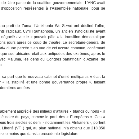
ir de faire partie de la coalition gouvernementale. L’ANC avait
 d’opposition représentés à l’Assemblée nationale, pour se
au parti de Zuma, l’Umkhonto We Sizwé ont décliné l’offre,
ts radicaux. Cyril Ramaphosa, un ancien syndicaliste ayant
t négocié avec le « pouvoir pâle » la transition démocratique
 bons jours après ce coup de théâtre. Le secrétaire-général de
a part« d’une percée » en vue de cet accord commun, confirmant
tique sud-africaine était aux antipodes des extrêmes, après le
s avec Maluma, les gens du Congrès panafricain d’Azanie, de
c.
sa part que le nouveau cabinet d’unité multipartis « était la
r « la stabilité et une bonne gouvernance propre », faisant
s dernières années.
orablement apprécié des milieux d’affaires - blancs ou noirs -, il
ité noire du pays, comme le parti des « Européens ». Ces «
s trois siècles et demi - notamment les Afrikaners -, portent
la Liberté (VF+) qui, au plan national, n’a obtenu que 218.850
tés de moins que dans la précédente législature.