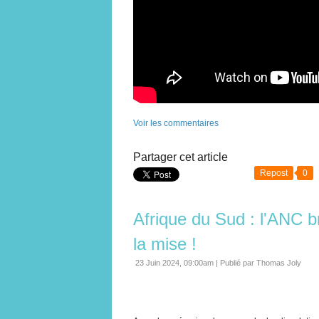
Voir les commentaires
Partager cet article
Repost
0
Afrique du Sud : l'ANC b
la mise !
23 Juin 2024, 09:00am
|
Publié par Thomas Joly