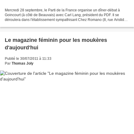
Mercredi 28 septembre, le Parti de la France organise un dîner-débat à
Goincourt (à côté de Beauvais) avec Carl Lang, président du PDF. Il se
déroulera dans l'établissement sympathisant Chez Romano (8, rue Aristide
Briand) à partir de 19h30. Au menu :...
Le magazine féminin pour les moukères
d'aujourd'hui
Publié le 30/07/2011 à 11:33
Par
Thomas Joly