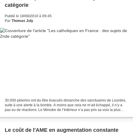
catégorie
Publié le 18/08/2010 à 09:45
Par
Thomas Joly
30.000 pèlerins ont du être évacués dimanche des sanctuaires de Lourdes,
suite à une alerte à la bombe. A moins que cela ne m’ait échappé, il n’y a
pas eu de réactions. Le Ministre de l’Intérieur n’a pas pris sa voix la plus
grave pour assurer qu’il suivait...
Le coût de l'AME en augmentation constante