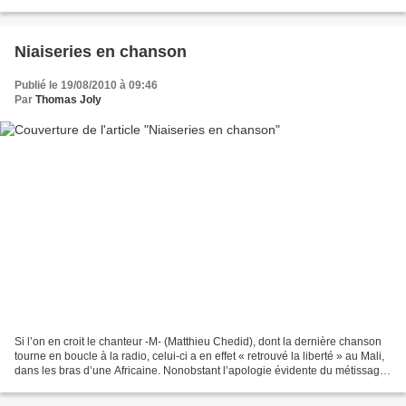
Niaiseries en chanson
Publié le 19/08/2010 à 09:46
Par
Thomas Joly
Si l’on en croit le chanteur -M- (Matthieu Chedid), dont la dernière chanson
tourne en boucle à la radio, celui-ci a en effet « retrouvé la liberté » au Mali,
dans les bras d’une Africaine. Nonobstant l’apologie évidente du métissage
sur un air du classique...