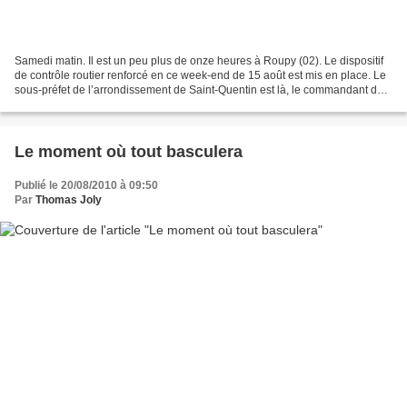
Samedi matin. Il est un peu plus de onze heures à Roupy (02). Le dispositif
de contrôle routier renforcé en ce week-end de 15 août est mis en place. Le
sous-préfet de l’arrondissement de Saint-Quentin est là, le commandant de
la compagnie de Saint-Quentin...
Le moment où tout basculera
Publié le 20/08/2010 à 09:50
Par
Thomas Joly