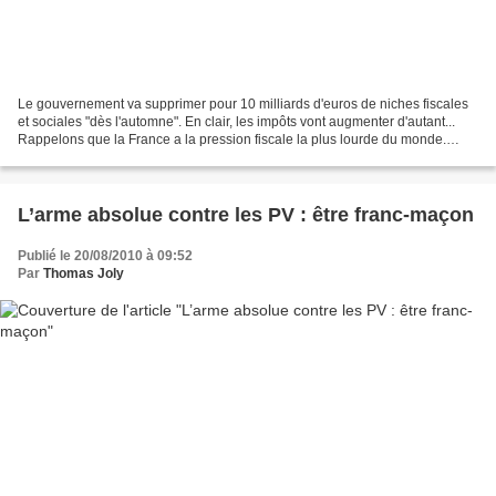
Le gouvernement va supprimer pour 10 milliards d'euros de niches fiscales
et sociales "dès l'automne". En clair, les impôts vont augmenter d'autant...
Rappelons que la France a la pression fiscale la plus lourde du monde.
Malgré cela, Nicolas Sarkozy...
L’arme absolue contre les PV : être franc-maçon
Publié le 20/08/2010 à 09:52
Par
Thomas Joly