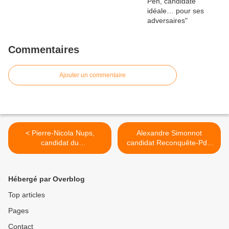
Commentaires
Ajouter un commentaire
< Pierre-Nicola Nups,
Alexandre Simonnot
candidat du
candidat Reconquête-PdF
Rassemblement de la droite
dans la 3e circonscription
nationale dans la 5e
du Val d'Oise ! >
circonscription de Meurthe-
Hébergé par Overblog
et-Moselle
Top articles
Pages
Contact