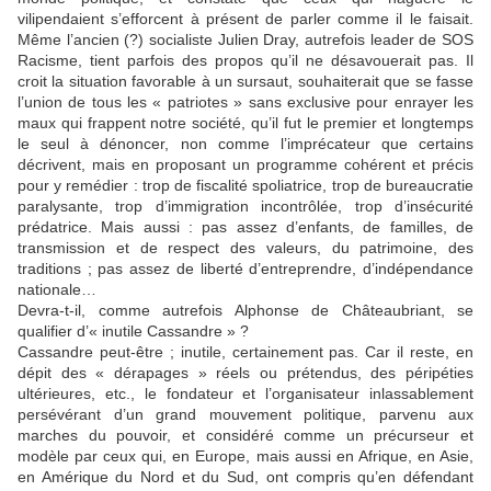
vilipendaient s’efforcent à présent de parler comme il le faisait.
Même l’ancien (?) socialiste Julien Dray, autrefois leader de SOS
Racisme, tient parfois des propos qu’il ne désavouerait pas. Il
croit la situation favorable à un sursaut, souhaiterait que se fasse
l’union de tous les « patriotes » sans exclusive pour enrayer les
maux qui frappent notre société, qu’il fut le premier et longtemps
le seul à dénoncer, non comme l’imprécateur que certains
décrivent, mais en proposant un programme cohérent et précis
pour y remédier : trop de fiscalité spoliatrice, trop de bureaucratie
paralysante, trop d’immigration incontrôlée, trop d’insécurité
prédatrice. Mais aussi : pas assez d’enfants, de familles, de
transmission et de respect des valeurs, du patrimoine, des
traditions ; pas assez de liberté d’entreprendre, d’indépendance
nationale…
Devra-t-il, comme autrefois Alphonse de Châteaubriant, se
qualifier d’« inutile Cassandre » ?
Cassandre peut-être ; inutile, certainement pas. Car il reste, en
dépit des « dérapages » réels ou prétendus, des péripéties
ultérieures, etc., le fondateur et l’organisateur inlassablement
persévérant d’un grand mouvement politique, parvenu aux
marches du pouvoir, et considéré comme un précurseur et
modèle par ceux qui, en Europe, mais aussi en Afrique, en Asie,
en Amérique du Nord et du Sud, ont compris qu’en défendant