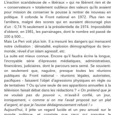
L’inaction scandaleuse de « libéraux » qui ne libèrent rien et de
« conservateurs » totalement oublieux des valeurs qu’ils avaient
pour mission de conserver le pousse à rentrer de nouveau en
politique. Il cofonde le Front national en 1972. Plus rien ne
l’arrêtera, malgré des scores qui en auraient découragé plus
d’un : 0,74 % seulement à la présidentielle de 1974. Impossibilité
d’obtenir, en 1981, les parrainages, dont le nombre est passé de
100 à 500…
Mais Le Pen voit plus loin. Il a mesuré les dangers qui menacent
notre civilisation : dénatalité, explosion démographique du tiers-
monde, réveil d’un islam agressif, etc.
La suite est mieux connue. Encore qu’il faudra écrire la longue,
l’incroyable série d’épreuves médiatiques, administratives,
financières, judiciaires, dont le parcours sera semé. Se souvient-
on seulement que, naguère, presque toutes les réunions
publiques du Front national - réunions légales, autorisées,
pacifiques - faisaient l’objet d’agressions physiques en règle ou
de tentatives ? Ou qu’une seule de ses apparitions annuelles à la
télévision faisait débat dans les rédactions ?
« On prétend que je
ne voulais pas du pouvoir »
, m’avait-il confié, un jour,
ironiquement,
« comme si on me l’avait proposé sur un plat
d’argent, et que je l’eusse dédaigneusement refusé ! »
Aujourd’hui, il jette un regard lucide et un peu amusé sur le
monde politique, et constate que ceux qui naguère le