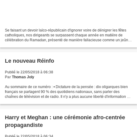
Se faisant un devoir laïco-républicain d'ignorer voire de dénigrer les fêtes
catholiques, nos dirigeants se surpassent chaque année en matière de
célébration du Ramadan, présenté de manière fallacieuse comme un jeûne
spirituel sacré alors qu'il n'en est...
Le nouveau Réinfo
Publié le 22/05/2018 à 06:38
Par
Thomas Joly
Au sommaire de ce numéro : • Dictature de la pensée : dix oligarques bien
français se partagent 90 % des quotidiens nationaux, sans parler des
chaînes de télévision et de radio. Il n'y a plus aucune liberté d'information ni
aucune indépendance de la presse...
Harry et Meghan : une cérémonie afro-centrée
propagandiste
Publié le 22/05/2018 à 06:34