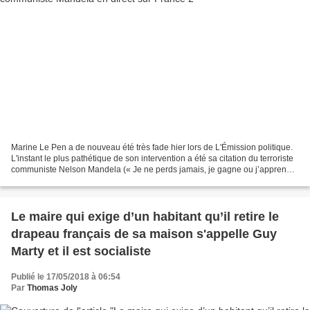
Marine Le Pen a de nouveau été très fade hier lors de L'Émission politique.
L'instant le plus pathétique de son intervention a été sa citation du terroriste
communiste Nelson Mandela (« Je ne perds jamais, je gagne ou j’apprends
»), en référence à son...
Le maire qui exige d’un habitant qu’il retire le
drapeau français de sa maison s'appelle Guy
Marty et il est socialiste
Publié le 17/05/2018 à 06:54
Par
Thomas Joly