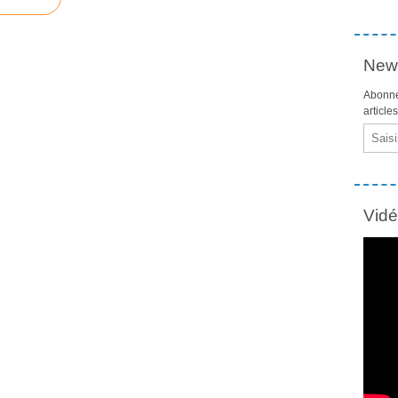
News
Abonne
article
Email
Vid