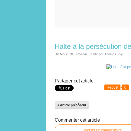
Halte à la persécution de
18 Mai 2018, 06:51am
|
Publié par Thomas Joly
Partager cet article
Repost
0
« Article précédent
Commenter cet article
Ajouter un commentaire