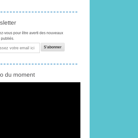
letter
z-vous pour être averti des nouveaux
s publiés.
éo du moment