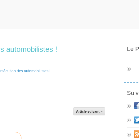
s automobilistes !
Le P
Suiv
Article suivant »