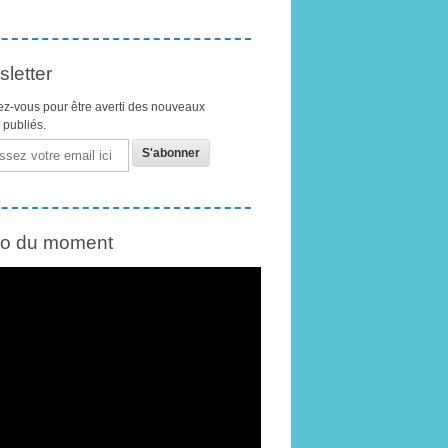
letter
z-vous pour être averti des nouveaux
s publiés.
éo du moment