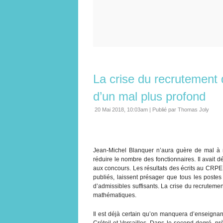
La crise du recrutement
d’un mal plus profond
20 Mai 2018, 10:03am
|
Publié par Thomas Joly
Jean-Michel Blanquer n’aura guère de mal à 
réduire le nombre des fonctionnaires. Il avait 
aux concours. Les résultats des écrits au CRPE 
publiés, laissent présager que tous les poste
d’admissibles suffisants. La crise du recruteme
mathématiques.
Il est déjà certain qu’on manquera d’enseign
Créteil et Versailles. Dans le second degré, 