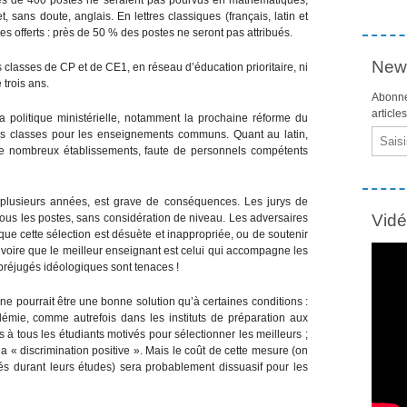
, sans doute, anglais. En lettres classiques (français, latin et
s offerts : près de 50 % des postes ne seront pas attribués.
News
s classes de CP et de CE1, en réseau d’éducation prioritaire, ni
 trois ans.
Abonne
article
 politique ministérielle, notamment la prochaine réforme du
Email
les classes pour les enseignements communs. Quant au latin,
 de nombreux établissements, faute de personnels compétents
s plusieurs années, est grave de conséquences. Les jurys de
Vid
us les postes, sans considération de niveau. Les adversaires
e cette sélection est désuète et inappropriée, ou de soutenir
voire que le meilleur enseignant est celui qui accompagne les
 préjugés idéologiques sont tenaces !
ne pourrait être une bonne solution qu’à certaines conditions :
émie, comme autrefois dans les instituts de préparation aux
à tous les étudiants motivés pour sélectionner les meilleurs ;
a « discrimination positive ». Mais le coût de cette mesure (on
és durant leurs études) sera probablement dissuasif pour les