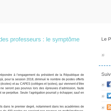
 des professeurs : le symptôme
Le P
Suiv
répondre à l’engagement du président de la République de
déjà, pour la session 2018, diminué le nombre de postes offerts
(écoles) et au CAPES (collèges et lycées), qui viennent d’être
s ne seront pas pourvus lors des épreuves d’admission, faute
nt se perpétue. Seule l’agrégation pourrait y échapper, sauf en
ants dans le premier degré, notamment dans les académies de
près de 400 postes ne seraient pas pourvus en mathématiques,