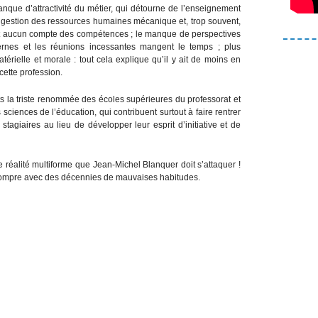
nque d’attractivité du métier, qui détourne de l’enseignement
ne gestion des ressources humaines mécanique et, trop souvent,
ent aucun compte des compétences ; le manque de perspectives
ternes et les réunions incessantes mangent le temps ; plus
rielle et morale : tout cela explique qu’il y ait de moins en
cette profession.
 la triste renommée des écoles supérieures du professorat et
ciences de l’éducation, qui contribuent surtout à faire rentrer
stagiaires au lieu de développer leur esprit d’initiative et de
te réalité multiforme que Jean-Michel Blanquer doit s’attaquer !
 rompre avec des décennies de mauvaises habitudes.