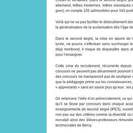
allemand, lettres modernes, lettres classiques et
grec), on compte 105 admissibles pour 183 poste
Voilà qui ne va pas faciliter le dédoublement de
la généralisation de la scolarisation dès l’âge de
Dans le second degré, la mise en œuvre de la
lycée, ne pourra s’effectuer sans surcharger 
déjà moribond, il risque de disparaître dans
pour l’enseigner.
Cette crise du recrutement, récurrente depui
concours ne peuvent pas décemment pourvoir to
des concours ne manqueront pas de souligner qu
que la pédagogie prime sur les connaissances, 
« apprenants » sans en savoir plus qu’eux : les
On relancera l’idée d’un prérecrutement, ce qui 
qu’il se fasse par concours dans chaque acad
enseignements de second degré (IPES), ouverts 
non pas sur des critères comme la diversité ou l
recrutait ainsi des élèves-professeurs rémunér
technocrates de Bercy.