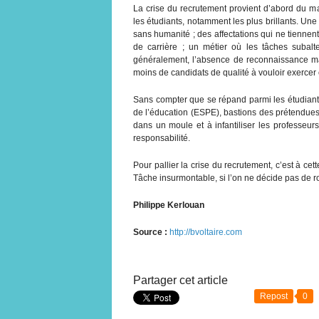
La crise du recrutement provient d’abord du ma
les étudiants, notamment les plus brillants. U
sans humanité ; des affectations qui ne tienn
de carrière ; un métier où les tâches subal
généralement, l’absence de reconnaissance maté
moins de candidats de qualité à vouloir exercer 
Sans compter que se répand parmi les étudiants
de l’éducation (ESPE), bastions des prétendues s
dans un moule et à infantiliser les professeurs 
responsabilité.
Pour pallier la crise du recrutement, c’est à cet
Tâche insurmontable, si l’on ne décide pas de
Philippe Kerlouan
Source :
http://bvoltaire.com
Partager cet article
Repost
0