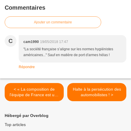
Commentaires
Ajouter un commentaire
C
cam1990
19/05/2018 17:47
"La société française s’aligne sur les normes hygiénistes
américaines..." Sauf en matière de port d'armes hélas !
Répondre
< « La composition de
Halte à la persécution des
l'équipe de France est une
automobilistes ! >
honte en plus d'être une
aberration : 18 extra-
européens sur 23 ! »
Hébergé par Overblog
Top articles