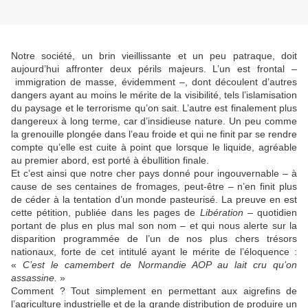
Notre société, un brin vieillissante et un peu patraque, doit
aujourd’hui affronter deux périls majeurs. L’un est frontal –
immigration de masse, évidemment –, dont découlent d’autres
dangers ayant au moins le mérite de la visibilité, tels l’islamisation
du paysage et le terrorisme qu’on sait. L’autre est finalement plus
dangereux à long terme, car d’insidieuse nature. Un peu comme
la grenouille plongée dans l’eau froide et qui ne finit par se rendre
compte qu’elle est cuite à point que lorsque le liquide, agréable
au premier abord, est porté à ébullition finale.
Et c’est ainsi que notre cher pays donné pour ingouvernable – à
cause de ses centaines de fromages, peut-être – n’en finit plus
de céder à la tentation d’un monde pasteurisé. La preuve en est
cette pétition, publiée dans les pages de
Libération
– quotidien
portant de plus en plus mal son nom – et qui nous alerte sur la
disparition programmée de l’un de nos plus chers trésors
nationaux, forte de cet intitulé ayant le mérite de l’éloquence :
«
C’est le camembert de Normandie AOP au lait cru qu’on
assassine.
»
Comment ? Tout simplement en permettant aux aigrefins de
l’agriculture industrielle et de la grande distribution de produire un