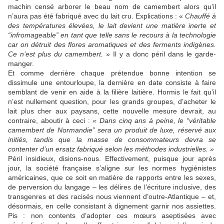
machin censé arborer le beau nom de camembert alors qu’il
n’aura pas été fabriqué avec du lait cru. Explications : «
Chauffé à
des températures élevées, le lait devient une matière inerte et
“infromageable” en tant que telle sans le recours à la technologie
car on détruit des flores aromatiques et des ferments indigènes.
Ce n’est plus du camembert.
» Il y a donc péril dans le garde-
manger.
Et comme derrière chaque prétendue bonne intention se
dissimule une entourloupe, la dernière en date consiste à faire
semblant de venir en aide à la filière laitière. Hormis le fait qu’il
n’est nullement question, pour les grands groupes, d’acheter le
lait plus cher aux paysans, cette nouvelle mesure devrait, au
contraire, aboutir à ceci :
« Dans cinq ans à peine, le “véritable
camembert de Normandie” sera un produit de luxe, réservé aux
initiés, tandis que la masse de consommateurs devra se
contenter d’un ersatz fabriqué selon les méthodes industrielles. »
Péril insidieux, disions-nous. Effectivement, puisque jour après
jour, la société française s’aligne sur les normes hygiénistes
américaines, que ce soit en matière de rapports entre les sexes,
de perversion du langage – les délires de l’écriture inclusive, des
transgenres et des racisés nous viennent d’outre-Atlantique – et,
désormais, en celle consistant à dignement garnir nos assiettes.
Pis : non contents d’adopter ces mœurs aseptisées avec