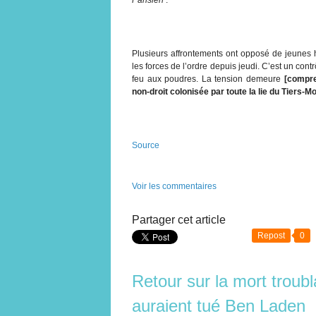
Plusieurs affrontements ont opposé de jeunes 
les forces de l’ordre depuis jeudi. C’est un contr
feu aux poudres. La tension demeure
[compre
non-droit colonisée par toute la lie du Tiers-M
Source
Voir les commentaires
Partager cet article
Repost
0
Retour sur la mort troubl
auraient tué Ben Laden