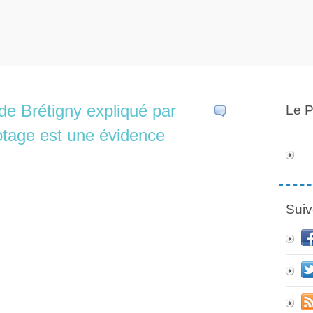
de Brétigny expliqué par
Le P
…
otage est une évidence
Suiv