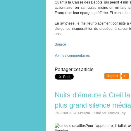
Quant à la Caisse des Dépôts, qui perdit 4 millia
actionnaire, on sait qu'au moins un milliard
Français et leur épargne préférée. Et bien le b
En synthèse, le meilleur placement consiste à vi
d'urgence, risquerait fort de procéder à sa conf
ans.
Source
Voir les commentaires
Partager cet article
Repost
0
Nuits d'émeute à Creil l
plus grand silence média
30 Juillet 2013, 14:44pm
|
Publié par Thomas Joly
Pour l'apprendre, il fallait
Parisien
: