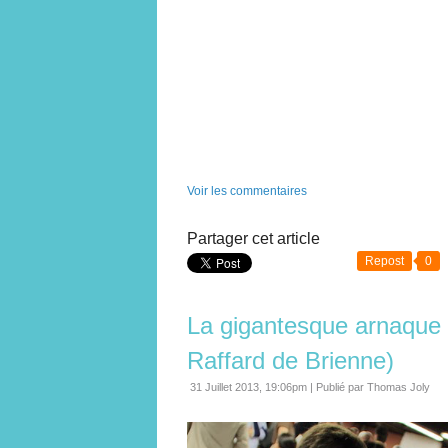
Voir les commentaires
Partager cet article
Repost
0
La gigantesque arnaque 
Raffard de Brienne)
31 Juillet 2013, 19:06pm
|
Publié par Thomas Joly