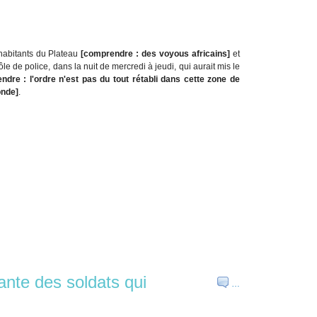
habitants du Plateau
[comprendre : des voyous africains]
et
ôle de police, dans la nuit de mercredi à jeudi, qui aurait mis le
ndre : l'ordre n'est pas du tout rétabli dans cette zone de
onde]
.
ante des soldats qui
…