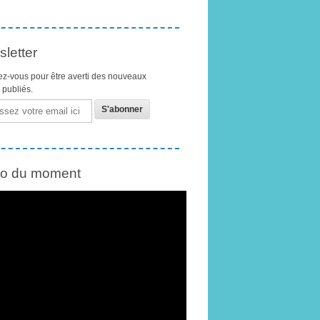
letter
z-vous pour être averti des nouveaux
s publiés.
éo du moment