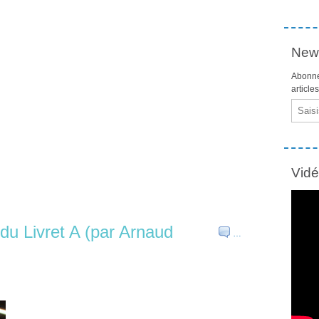
News
Abonne
article
Email
Vid
du Livret A (par Arnaud
…