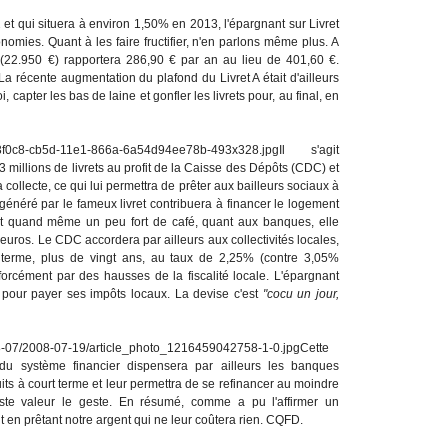
et qui situera à environ 1,50% en 2013, l'épargnant sur Livret
mies. Quant à les faire fructifier, n'en parlons même plus. A
d (22.950 €) rapportera 286,90 € par an au lieu de 401,60 €.
La récente augmentation du plafond du Livret A était d'ailleurs
 capter les bas de laine et gonfler les livrets pour, au final, en
Il s'agit
63,3 millions de livrets au profit de la Caisse des Dépôts (CDC) et
ollecte, ce qui lui permettra de prêter aux bailleurs sociaux à
généré par le fameux livret contribuera à financer le logement
est quand même un peu fort de café, quant aux banques, elle
'euros. Le CDC accordera par ailleurs aux collectivités locales,
 terme, plus de vingt ans, au taux de 2,25% (contre 3,05%
orcément par des hausses de la fiscalité locale. L'épargnant
t pour payer ses impôts locaux. La devise c'est
"cocu un jour,
Cette
du système financier dispensera par ailleurs les banques
its à court terme et leur permettra de se refinancer au moindre
uste valeur le geste. En résumé, comme a pu l'affirmer un
 en prêtant notre argent qui ne leur coûtera rien. CQFD.