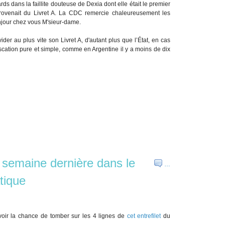
rds dans la faillite douteuse de Dexia dont elle était le premier
 provenait du Livret A. La CDC remercie chaleureusement les
onjour chez vous M'sieur-dame.
der au plus vite son Livret A, d'autant plus que l’État, en cas
iscation pure et simple, comme en Argentine il y a moins de dix
a semaine dernière dans le
…
tique
 avoir la chance de tomber sur les 4 lignes de
cet entrefilet
du