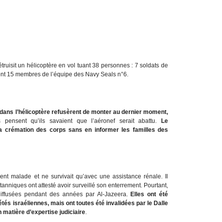
truisit un hélicoptère en vol tuant 38 personnes : 7 soldats de
ont 15 membres de l’équipe des Navy Seals n°6.
 dans l’hélicoptère refusèrent de monter au dernier moment,
s pensent qu’ils savaient que l’aéronef serait abattu.
Le
a crémation des corps sans en informer les familles des
t malade et ne survivait qu’avec une assistance rénale. Il
tanniques ont attesté avoir surveillé son enterrement. Pourtant,
 diffusées pendant des années par Al-Jazeera.
Elles ont été
étés israéliennes, mais ont toutes été invalidées par le Dalle
n matière d’expertise judiciaire
.