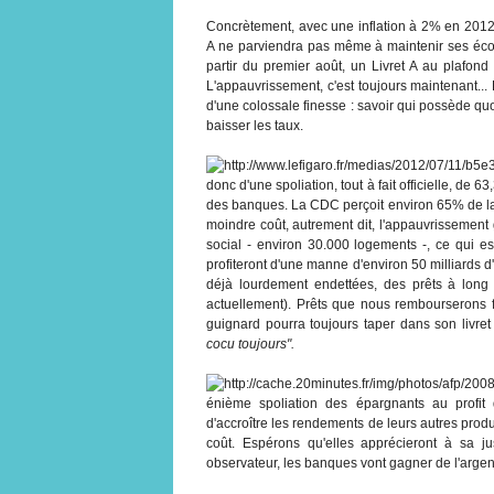
Concrètement, avec une inflation à 2% en 2012 
A ne parviendra pas même à maintenir ses écono
partir du premier août, un Livret A au plafon
L'appauvrissement, c'est toujours maintenant... 
d'une colossale finesse : savoir qui possède quoi,
baisser les taux.
donc d'une spoliation, tout à fait officielle, de 
des banques. La CDC perçoit environ 65% de la c
moindre coût, autrement dit, l'appauvrissement 
social - environ 30.000 logements -, ce qui 
profiteront d'une manne d'environ 50 milliards d
déjà lourdement endettées, des prêts à long
actuellement). Prêts que nous rembourserons f
guignard pourra toujours taper dans son livre
cocu toujours".
énième spoliation des épargnants au profit 
d'accroître les rendements de leurs autres produ
coût. Espérons qu'elles apprécieront à sa j
observateur, les banques vont gagner de l'argent