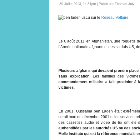
30 Juillet 2013, 14:31pm
|
Publié par Thomas Joly
Lu sur le
Réseau Voltaire
:
Le 6 août 2011, en Afghanistan, une roquette dé
l’Armée nationale afghane et des soldats US, d
Plusieurs afghans qui devaient prendre place
sans explication
. Les familles des victime
commandement militaire a fait procéder à l
victimes
.
En 2001, Oussama ben Laden était extrêmemen
serait mort en décembre 2001 et les services bri
des cassettes audio et vidéo de lui ont été
authentifiées par les autorités US ou des soci
Molle Institute qui est la référence mondiale e