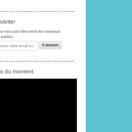
letter
z-vous pour être averti des nouveaux
s publiés.
éo du moment