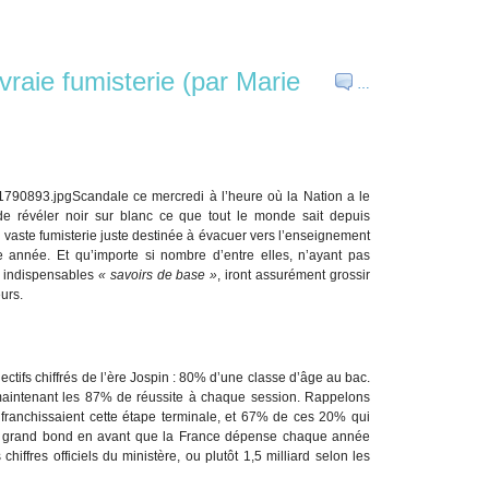
vraie fumisterie (par Marie
…
Scandale ce mercredi à l’heure où la Nation a le
e révéler noir sur blanc ce que tout le monde sait depuis
 vaste fumisterie juste destinée à évacuer vers l’enseignement
année. Et qu’importe si nombre d’entre elles, n’ayant pas
s indispensables
« savoirs de base »
, iront assurément grossir
urs.
jectifs chiffrés de l’ère Jospin : 80% d’une classe d’âge au bac.
 maintenant les 87% de réussite à chaque session. Rappelons
franchissaient cette étape terminale, et 67% de ces 20% qui
ce grand bond en avant que la France dépense chaque année
hiffres officiels du ministère, ou plutôt 1,5 milliard selon les