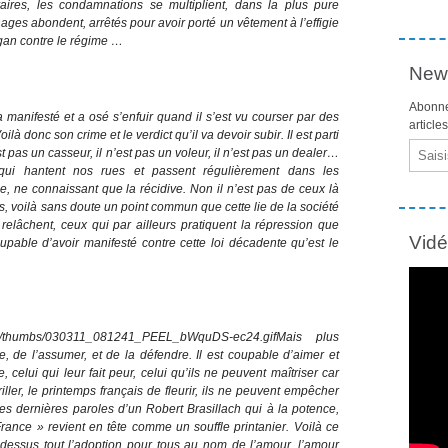
aires, les condamnations se multiplient, dans la plus pure
ages abondent, arrêtés pour avoir porté un vêtement à l’effigie
ogan contre le régime …
News
Abonne
a manifesté et a osé s’enfuir quand il s’est vu courser par des
article
là donc son crime et le verdict qu’il va devoir subir. Il est parti
Email
pas un casseur, il n’est pas un voleur, il n’est pas un dealer…
 qui hantent nos rues et passent régulièrement dans les
e, ne connaissant que la récidive. Non il n’est pas de ceux là
ts, voilà sans doute un point commun que cette lie de la société
elâchent, ceux qui par ailleurs pratiquent la répression que
Vid
upable d’avoir manifesté contre cette loi décadente qu’est le
Mais plus
e, de l’assumer, et de la défendre. Il est coupable d’aimer et
 celui qui leur fait peur, celui qu’ils ne peuvent maîtriser car
ller, le printemps français de fleurir, ils ne peuvent empêcher
es dernières paroles d’un Robert Brasillach qui à la potence,
France » revient en tête comme un souffle printanier. Voilà ce
ar-dessus tout l’adoption pour tous au nom de l’amour, l’amour