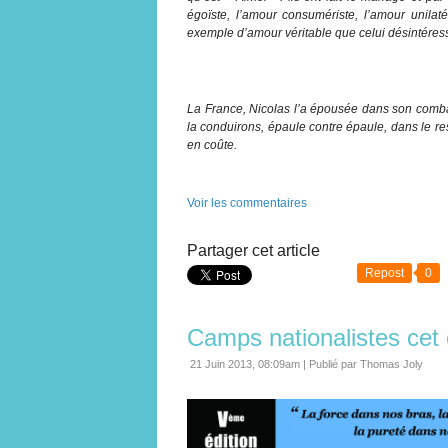
égoïste, l’amour consumériste, l’amour unilaté
exemple d’amour véritable que celui désintéres
La France, Nicolas l’a épousée dans son com
la conduirons, épaule contre épaule, dans le re
en coûte.
Voir les commentaires
Partager cet article
Repost
0
Camps nationalistes cet 
21 Juin 2013, 08:09am
|
Publié par Thomas Joly