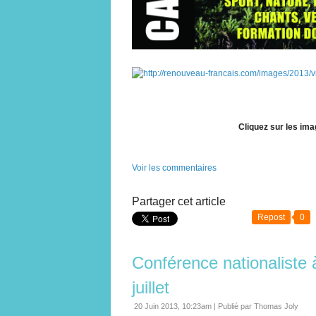
Cliquez sur les im
Voir les commentaires
Partager cet article
Repost
0
Conférence nationaliste
juillet
20 Juin 2013, 10:23am
|
Publié par Thomas Joly