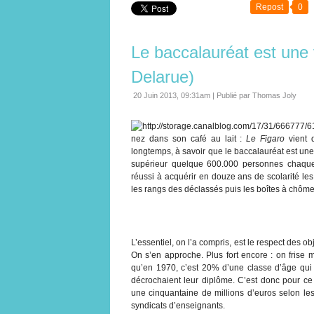
Repost
0
Le baccalauréat est une 
Delarue)
20 Juin 2013, 09:31am
|
Publié par Thomas Joly
nez dans son café au lait :
Le Figaro
vient d
longtemps, à savoir que le baccalauréat est une
supérieur quelque 600.000 personnes chaque 
réussi à acquérir en douze ans de scolarité le
les rangs des déclassés puis les boîtes à chôme
L’essentiel, on l’a compris, est le respect des ob
On s’en approche. Plus fort encore : on frise
qu’en 1970, c’est 20% d’une classe d’âge qui 
décrochaient leur diplôme. C’est donc pour 
une cinquantaine de millions d’euros selon les c
syndicats d’enseignants.