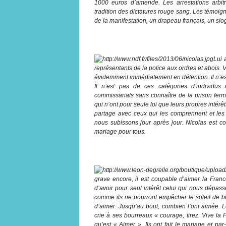
1000 euros d’amende. Les arrestations arbitr
tradition des dictatures rouge sang. Les témoign
de la manifestation, un drapeau français, un sl
Lui 
représentants de la police aux ordres et abois. Voi
évidemment immédiatement en détention. Il n’est 
Il n’est pas de ces catégories d’individus
commissariats sans connaître de la prison ferm
qui n’ont pour seule loi que leurs propres intérê
partage avec ceux qui les comprennent et les r
nous subissons jour après jour. Nicolas est co
mariage pour tous.
grave encore, il est coupable d’aimer la Franc
d’avoir pour seul intérêt celui qui nous dépasse,
comme ils ne pourront empêcher le soleil de bri
d’aimer. Jusqu’au bout, combien l’ont aimée. L
crie à ses bourreaux « courage, tirez. Vive la 
qu’est « Aimer ». Ils ont fait le mariage et p