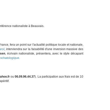
onférence nationaliste à Beauvais.
rance, fera un point sur l'actualité politique locale et nationale,
arol
, interviendra sur la faisabilité d'une inversion massive des
ssen
, écrivain nationaliste, présentera, avec le style décapant
eschatologique
.
ahoo.fr
ou
06.09.96.44.37
). La participation aux frais est de 10
péritif.