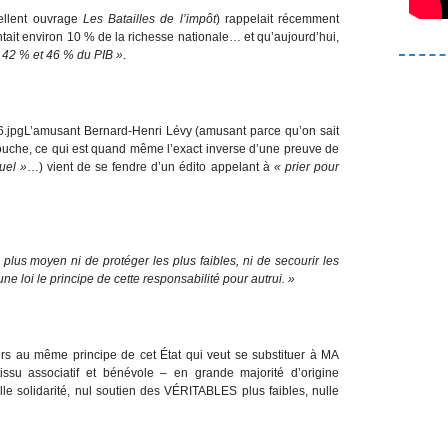
cellent ouvrage
Les Batailles de l’impôt
) rappelait récemment
ntait environ 10 % de la richesse nationale… et qu’aujourd’hui,
e 42 % et 46 % du PIB »
.
L’amusant Bernard-Henri Lévy (amusant parce qu’on sait
a bouche, ce qui est quand même l’exact inverse d’une preuve de
tuel »
…) vient de se fendre d’un édito appelant à
« prier pour
ui, plus moyen ni de protéger les plus faibles, ni de secourir les
’une loi le principe de cette responsabilité pour autrui. »
ours au même principe de cet État qui veut se substituer à MA
issu associatif et bénévole – en grande majorité d’origine
ulle solidarité, nul soutien des VÉRITABLES plus faibles, nulle