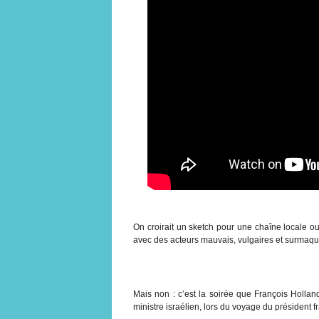
On croirait un sketch pour une chaîne locale o
avec des acteurs mauvais, vulgaires et surmaqui
Mais non : c’est la soirée que François Holla
ministre israélien, lors du voyage du président 