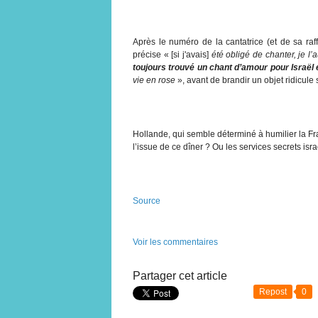
Après le numéro de la cantatrice (et de sa raf
précise « [si j'avais]
été obligé de chanter, je l
toujours trouvé un chant d’amour pour Israël 
vie en rose
», avant de brandir un objet ridicule 
Hollande, qui semble déterminé à humilier la Fra
l’issue de ce dîner ? Ou les services secrets is
Source
Voir les commentaires
Partager cet article
Repost
0