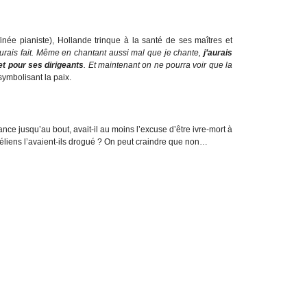
finée pianiste), Hollande trinque à la santé de ses maîtres et
’aurais fait. Même en chantant aussi mal que je chante,
j’aurais
et pour ses dirigeants
. Et maintenant on ne pourra voir que la
symbolisant la paix.
nce jusqu’au bout, avait-il au moins l’excuse d’être ivre-mort à
raéliens l’avaient-ils drogué ? On peut craindre que non…