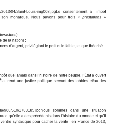
Le consentement à l’impôt
et son monarque. Nous payons pour trois
« prestations »
, invasions) ;
 de la nation) ;
ces d’argent, privilégiant le petit et le faible, tel que théorisé –
pôt que jamais dans l’histoire de notre peuple, l’État a ouvert
l’État rend une justice politique servant des lobbies et/ou des
Nous sommes dans une situation
parce qu’elle a des précédents dans l’histoire du monde et qu’il
 ventre syntaxique pour cacher la vérité : en France de 2013,