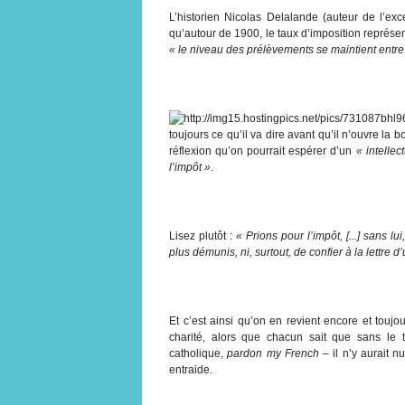
L’historien Nicolas Delalande (auteur de l’ex
qu’autour de 1900, le taux d’imposition représe
« le niveau des prélèvements se maintient entr
toujours ce qu’il va dire avant qu’il n’ouvre l
réflexion qu’on pourrait espérer d’un
« intellec
l’impôt »
.
Lisez plutôt :
« Prions pour l’impôt, [...] sans l
plus démunis, ni, surtout, de confier à la lettre d
Et c’est ainsi qu’on en revient encore et touj
charité, alors que chacun sait que sans le t
catholique,
pardon my French
– il n’y aurait n
entraide.