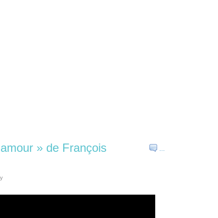
d’amour » de François
…
ly