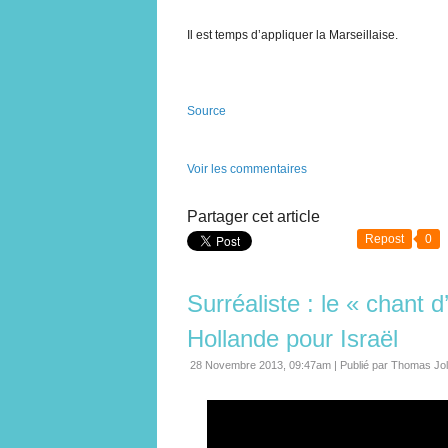
Il est temps d’appliquer la Marseillaise.
Source
Voir les commentaires
Partager cet article
Repost
0
Surréaliste : le « chant 
Hollande pour Israël
28 Novembre 2013, 09:47am
|
Publié par Thomas Jo