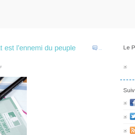
t est l’ennemi du peuple
Le P
…
ly
Suiv