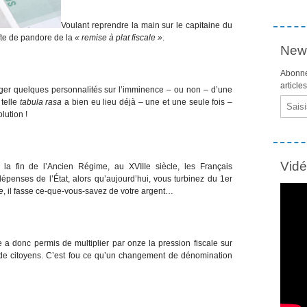
Voulant reprendre la main sur le capitaine du
oîte de pandore de la
« remise à plat fiscale »
.
News
Abonne
article
oger quelques personnalités sur l’imminence – ou non – d’une
Email
 telle
tabula rasa
a bien eu lieu déjà – une et une seule fois –
lution !
Vid
 la fin de l’Ancien Régime, au XVIIIe siècle, les Français
 dépenses de l’État, alors qu’aujourd’hui, vous turbinez du 1er
ne
, il fasse ce-que-vous-savez de votre argent…
a donc permis de multiplier par onze la pression fiscale sur
i de citoyens. C’est fou ce qu’un changement de dénomination