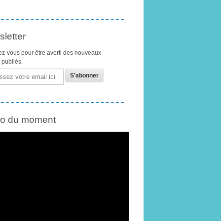
letter
z-vous pour être averti des nouveaux
s publiés.
éo du moment