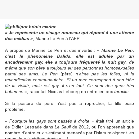
« Je représente un visage nouveau qui répond à une attente
des médias »
, Marine Le Pen à l’AFP
À propos de Marine Le Pen et des invertis : «
Marine Le Pen,
c’est le phénomène Dalida, elle est adulée par un
encadrement gay, elle a toujours fréquenté la nuit gay
, de
même que son père a toujours eu des personnes homosexuelles
parmi ses amis. Le Pen
(père)
n’aime pas les folles, ni la
revendication communautaire. Si un mec correspond à son idée
de la virilité, mais est gay, il s’en fout. Ce sont des gens très
bohèmes
», racontait Nicolas Lebourg en entretien aux
Inrocks.
Si la posture du père n’est pas à reprocher, la fille pose
problème.
« Pourquoi les gays sont passés à droite »
était titré un article
de Didier Lestrade dans
Le Seuil
de 2012, où l’on apprenait que
nombre d’entre eux s’estimant menacés par l’islam rejoignent les
rangs de
« l’extrême droite »
… !