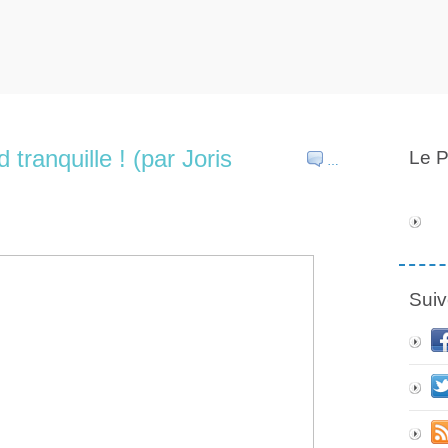
 tranquille ! (par Joris
Le P
…
Suiv