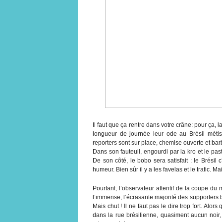
Il faut que ça rentre dans votre crâne: pour ça, l
longueur de journée leur ode au Brésil métissé
reporters sont sur place, chemise ouverte et barbe
Dans son fauteuil, engourdi par la kro et le pa
De son côté, le bobo sera satisfait : le Brésil
humeur. Bien sûr il y a les favelas et le trafic. Ma
Pourtant, l’observateur attentif de la coupe du
l’immense, l’écrasante majorité des supporters
Mais chut ! Il ne faut pas le dire trop fort. Alor
dans la rue brésilienne, quasiment aucun noir, 