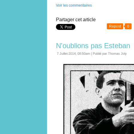
Voir les commentaires
Partager cet article
Repost
0
N'oublions pas Esteban
7 Juillet 2014, 08:50am
|
Publié par Thomas Joly