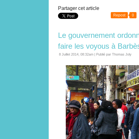
Partager cet article
Repost
0
Le gouvernement ordonne
faire les voyous à Barbè
8 Juillet 2014, 08:32am
|
Publié par Thomas Joly