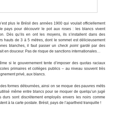
 n’est plus le Brésil des années 1900 qui voulait officiellement
er le pays pour découvrir le pot aux roses : les blancs vivent
on. Dès qu’ils en ont les moyens, ils s’installent dans des
rs hauts de 3 à 5 mètres, dont le sommet est délicieusement
ones blanches, il faut passer un
check point
gardé par des
fait en douceur. Pas de risque de sanctions internationales…
ême si le gouvernement tente d’imposer des quotas raciaux
 écoles primaires et collèges publics – au niveau souvent très
eignement privé, aux blancs.
 des formes détournées, ainsi on se moque des pauvres métis
t utilisé même entre blancs pour se moquer de quelqu’un jugé
s durs sont discrètement employés envers les noirs comme
nt à la carte postale. Brésil, pays de l’apartheid tranquille !