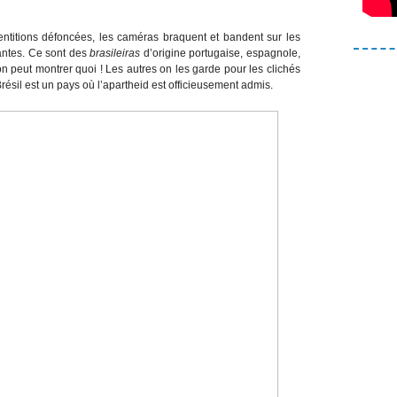
ntitions défoncées, les caméras braquent et bandent sur les
antes. Ce sont des
brasileiras
d’origine portugaise, espagnole,
on peut montrer quoi ! Les autres on les garde pour les clichés
ésil est un pays où l’apartheid est officieusement admis.