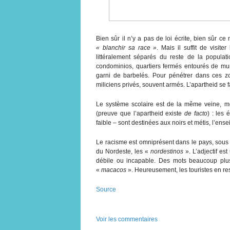
Bien sûr il n’y a pas de loi écrite, bien sûr ce
« blanchir sa race »
. Mais il suffit de visit
littéralement séparés du reste de la populati
condominios, quartiers fermés entourés de mu
garni de barbelés. Pour pénétrer dans ces z
miliciens privés, souvent armés. L’apartheid se 
Le système scolaire est de la même veine, m
(preuve que l’apartheid existe
de facto
) : les
faible – sont destinées aux noirs et métis, l’ens
Le racisme est omniprésent dans le pays, sous
du Nordeste, les «
nordestinos
». L’adjectif es
débile ou incapable. Des mots beaucoup plu
«
macacos
». Heureusement, les touristes en reste
Source
Voir les commentaires