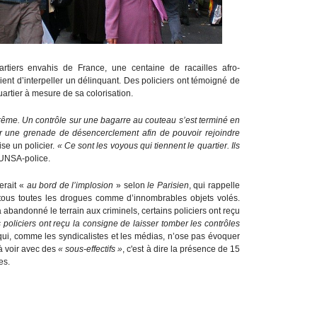
rtiers envahis de France, une centaine de racailles afro-
ient d’interpeller un délinquant. Des policiers ont témoigné de
uartier à mesure de sa colorisation.
xtrême. Un contrôle sur une bagarre au couteau s’est terminé en
ler une grenade de désencerclement afin de pouvoir rejoindre
se un policier.
« Ce sont les voyous qui tiennent le quartier. Ils
’UNSA-police.
erait «
au bord de l’implosion
» selon
le Parisien
, qui rappelle
tous toutes les drogues comme d’innombrables objets volés.
andonné le terrain aux criminels, certains policiers ont reçu
s policiers ont reçu la consigne de laisser tomber les contrôles
 qui, comme les syndicalistes et les médias, n’ose pas évoquer
 à voir avec des
« sous-effectifs »
, c'est à dire la présence de 15
es.