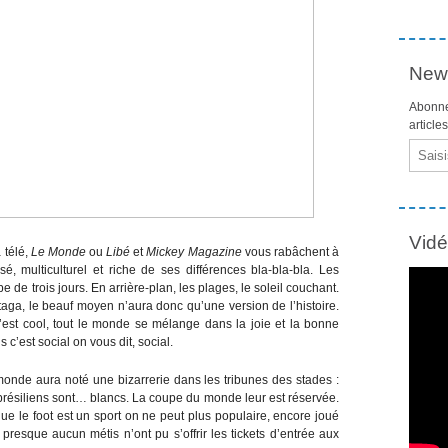
News
Abonne
article
Email
Vid
a télé,
Le Monde
ou
Libé
et
Mickey Magazine
vous rabâchent à
, multiculturel et riche de ses différences bla-bla-bla. Les
 de trois jours. En arrière-plan, les plages, le soleil couchant.
staga, le beauf moyen n’aura donc qu’une version de l’histoire.
 c’est cool, tout le monde se mélange dans la joie et la bonne
is c’est social on vous dit, social.
 monde aura noté une bizarrerie dans les tribunes des stades :
 brésiliens sont… blancs. La coupe du monde leur est réservée.
s que le foot est un sport on ne peut plus populaire, encore joué
presque aucun métis n’ont pu s’offrir les tickets d’entrée aux