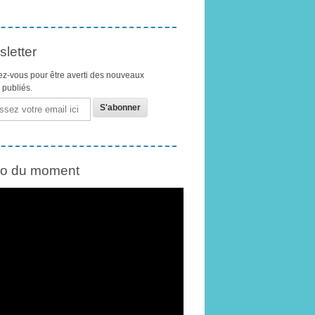
letter
z-vous pour être averti des nouveaux
s publiés.
éo du moment