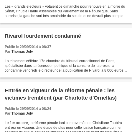
Les « grands électeurs » votaient ce dimanche pour renouveler la moitié du
Sénat, l’inutile Haute Assemblée du Parlement de la République. Sans
surprise, la gauche sort très amoindrie du scrutin et ne devrait plus compter
que 157 sièges ; elle en perd...
Rivarol lourdement condamné
Publié le 29/09/2014 à 08:37
Par
Thomas Joly
La tristement célèbre 17e chambre du tribunal correctionnel de Paris,
spécialisée dans la répression politique et la censure de la presse, a
condamné vendredi le directeur de la publication de Rivarol à 8.000 euros
d’amende. La justice a infligé l’amende...
Entrée en vigueur de la réforme pénale : les
victimes tremblent (par Charlotte d'Ornellas)
Publié le 29/09/2014 à 08:24
Par
Thomas Joly
Le 1er octobre, la réforme pénale tant controversée de Christiane Taubira
entrera en vigueur. Une étape de plus pour cette justice française qui n’en