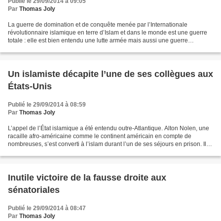
Publié le 29/09/2014 à 09:05
Par
Thomas Joly
La guerre de domination et de conquête menée par l’Internationale
révolutionnaire islamique en terre d’Islam et dans le monde est une guerre
totale : elle est bien entendu une lutte armée mais aussi une guerre
religieuse, psychologique, politique et révolutionnaire....
Un islamiste décapite l’une de ses collègues aux
États-Unis
Publié le 29/09/2014 à 08:59
Par
Thomas Joly
L’appel de l’État islamique a été entendu outre-Atlantique. Alton Nolen, une
racaille afro-américaine comme le continent américain en compte de
nombreuses, s’est converti à l’islam durant l’un de ses séjours en prison. Il a
alors pris le nom de Jah’Keem...
Inutile victoire de la fausse droite aux
sénatoriales
Publié le 29/09/2014 à 08:47
Par
Thomas Joly