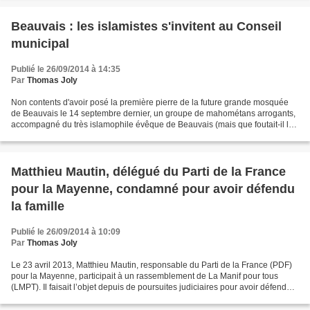
Beauvais : les islamistes s'invitent au Conseil
municipal
Publié le 26/09/2014 à 14:35
Par
Thomas Joly
Non contents d'avoir posé la première pierre de la future grande mosquée
de Beauvais le 14 septembre dernier, un groupe de mahométans arrogants,
accompagné du très islamophile évêque de Beauvais (mais que foutait-il là
?), est venu perturber le Conseil...
Matthieu Mautin, délégué du Parti de la France
pour la Mayenne, condamné pour avoir défendu
la famille
Publié le 26/09/2014 à 10:09
Par
Thomas Joly
Le 23 avril 2013, Matthieu Mautin, responsable du Parti de la France (PDF)
pour la Mayenne, participait à un rassemblement de La Manif pour tous
(LMPT). Il faisait l’objet depuis de poursuites judiciaires pour avoir défendu
la famille contre le gouvernement...