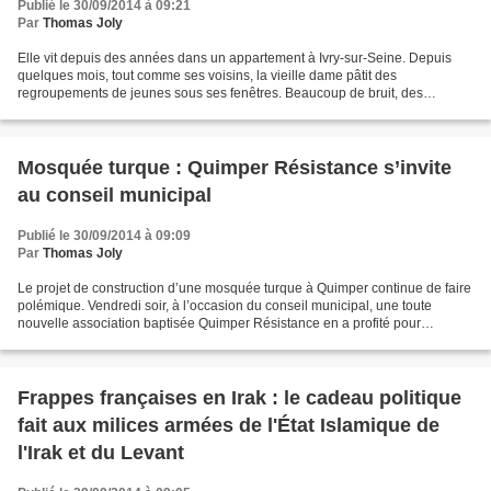
Publié le 30/09/2014 à 09:21
Par
Thomas Joly
Elle vit depuis des années dans un appartement à Ivry-sur-Seine. Depuis
quelques mois, tout comme ses voisins, la vieille dame pâtit des
regroupements de jeunes sous ses fenêtres. Beaucoup de bruit, des
incivilités, des jeunes désœuvrés colonisant les...
Mosquée turque : Quimper Résistance s’invite
au conseil municipal
Publié le 30/09/2014 à 09:09
Par
Thomas Joly
Le projet de construction d’une mosquée turque à Quimper continue de faire
polémique. Vendredi soir, à l’occasion du conseil municipal, une toute
nouvelle association baptisée Quimper Résistance en a profité pour
manifester devant la mairie son opposition...
Frappes françaises en Irak : le cadeau politique
fait aux milices armées de l'État Islamique de
l'Irak et du Levant