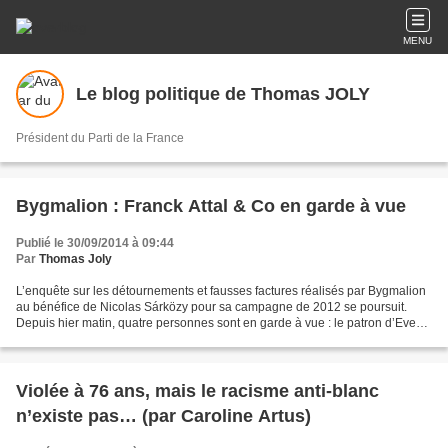
MENU
Le blog politique de Thomas JOLY
Président du Parti de la France
Bygmalion : Franck Attal & Co en garde à vue
Publié le 30/09/2014 à 09:44
Par
Thomas Joly
L’enquête sur les détournements et fausses factures réalisés par Bygmalion
au bénéfice de Nicolas Sárközy pour sa campagne de 2012 se poursuit.
Depuis hier matin, quatre personnes sont en garde à vue : le patron d’Event
and Cie, Franck Attal, Guy Alvès,...
Violée à 76 ans, mais le racisme anti-blanc
n’existe pas… (par Caroline Artus)