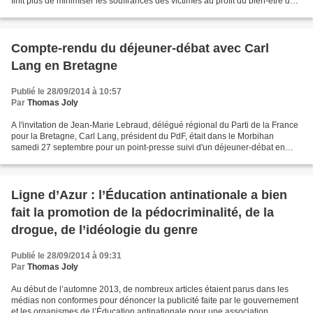
finit plus de minimiser les souffrances des victimes au profit du bien-être de
leurs agresseurs. Quel...
Compte-rendu du déjeuner-débat avec Carl
Lang en Bretagne
Publié le 28/09/2014 à 10:57
Par
Thomas Joly
A l'invitation de Jean-Marie Lebraud, délégué régional du Parti de la France
pour la Bretagne, Carl Lang, président du PdF, était dans le Morbihan
samedi 27 septembre pour un point-presse suivi d'un déjeuner-débat en
présence notamment de la députée européenne...
Ligne d’Azur : l’Éducation antinationale a bien
fait la promotion de la pédocriminalité, de la
drogue, de l’idéologie du genre
Publié le 28/09/2014 à 09:31
Par
Thomas Joly
Au début de l’automne 2013, de nombreux articles étaient parus dans les
médias non conformes pour dénoncer la publicité faite par le gouvernement
et les organismes de l’Éducation antinationale pour une association