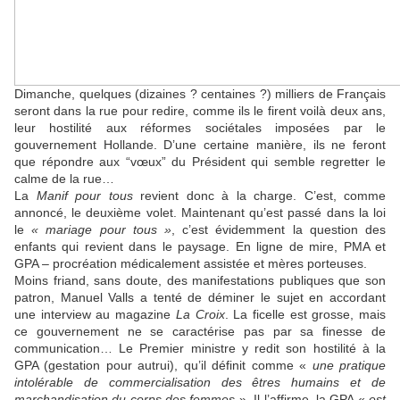
Dimanche, quelques (dizaines ? centaines ?) milliers de Français
seront dans la rue pour redire, comme ils le firent voilà deux ans,
leur hostilité aux réformes sociétales imposées par le
gouvernement Hollande. D’une certaine manière, ils ne feront
que répondre aux “vœux” du Président qui semble regretter le
calme de la rue…
La
Manif pour tous
revient donc à la charge. C’est, comme
annoncé, le deuxième volet. Maintenant qu’est passé dans la loi
le
« mariage pour tous »
, c’est évidemment la question des
enfants qui revient dans le paysage. En ligne de mire, PMA et
GPA – procréation médicalement assistée et mères porteuses.
Moins friand, sans doute, des manifestations publiques que son
patron, Manuel Valls a tenté de déminer le sujet en accordant
une interview au magazine
La Croix
. La ficelle est grosse, mais
ce gouvernement ne se caractérise pas par sa finesse de
communication… Le Premier ministre y redit son hostilité à la
GPA (gestation pour autrui), qu’il définit comme «
une pratique
intolérable de commercialisation des êtres humains et de
marchandisation du corps des femmes
». Il l’affirme, la GPA «
est