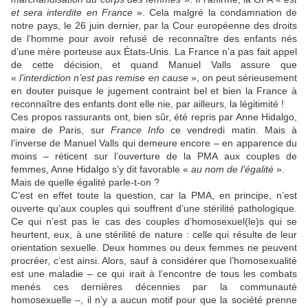
et sera interdite en France
». Cela malgré la condamnation de
notre pays, le 26 juin dernier, par la Cour européenne des droits
de l’homme pour avoir refusé de reconnaître des enfants nés
d’une mère porteuse aux États-Unis. La France n’a pas fait appel
de cette décision, et quand Manuel Valls assure que
«
l’interdiction n’est pas remise en cause
», on peut sérieusement
en douter puisque le jugement contraint bel et bien la France à
reconnaître des enfants dont elle nie, par ailleurs, la légitimité !
Ces propos rassurants ont, bien sûr, été repris par Anne Hidalgo,
maire de Paris, sur
France Info
ce vendredi matin. Mais à
l’inverse de Manuel Valls qui demeure encore – en apparence du
moins – réticent sur l’ouverture de la PMA aux couples de
femmes, Anne Hidalgo s’y dit favorable «
au nom de l’égalité
».
Mais de quelle égalité parle-t-on ?
C’est en effet toute la question, car la PMA, en principe, n’est
ouverte qu’aux couples qui souffrent d’une stérilité pathologique.
Ce qui n’est pas le cas des couples d’homosexuel(le)s qui se
heurtent, eux, à une stérilité de nature : celle qui résulte de leur
orientation sexuelle. Deux hommes ou deux femmes ne peuvent
procréer, c’est ainsi. Alors, sauf à considérer que l’homosexualité
est une maladie – ce qui irait à l’encontre de tous les combats
menés ces dernières décennies par la communauté
homosexuelle –, il n’y a aucun motif pour que la société prenne