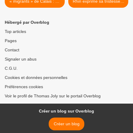
« migrants » de Calais : un
Rhin exprime sa tristesse à
Gitan arrêté
la famille de jeunes
criminels tchétchènes >
Hébergé par Overblog
Top articles
Pages
Contact
Signaler un abus
C.G.U.
Cookies et données personnelles
Préférences cookies
Voir le profil de Thomas Joly sur le portail Overblog
Créer un blog sur Overblog
Créer un blog