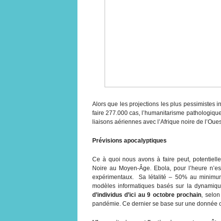
Alors que les projections les plus pessimistes in
faire 277.000 cas, l’humanitarisme pathologique
liaisons aériennes avec l’Afrique noire de l’Oues
Prévisions apocalyptiques
Ce à quoi nous avons à faire peut, potentielle
Noire au Moyen-Âge. Ebola, pour l’heure n’est
expérimentaux. Sa létalité – 50% au minimum
modèles informatiques basés sur la dynamique d
d’individus d’ici au 9 octobre prochain
, selo
pandémie. Ce dernier se base sur une donnée ob