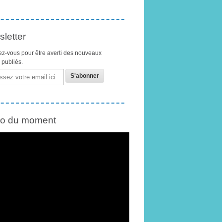
letter
z-vous pour être averti des nouveaux
s publiés.
éo du moment