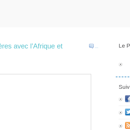
ères avec l’Afrique et
Le P
…
Suiv