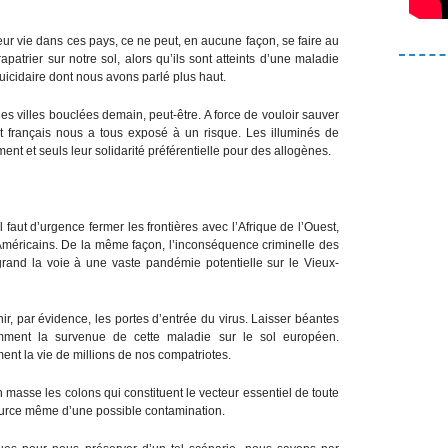
eur vie dans ces pays, ce ne peut, en aucune façon, se faire au
patrier sur notre sol, alors qu’ils sont atteints d’une maladie
 suicidaire dont nous avons parlé plus haut.
es villes bouclées demain, peut-être. A force de vouloir sauver
t français nous a tous exposé à un risque. Les illuminés de
ent et seuls leur solidarité préférentielle pour des allogènes.
 il faut d’urgence fermer les frontières avec l’Afrique de l’Ouest,
s Américains. De la même façon, l’inconséquence criminelle des
grand la voie à une vaste pandémie potentielle sur le Vieux-
r, par évidence, les portes d’entrée du virus. Laisser béantes
emment la survenue de cette maladie sur le sol européen.
nt la vie de millions de nos compatriotes.
en masse les colons qui constituent le vecteur essentiel de toute
source même d’une possible contamination.