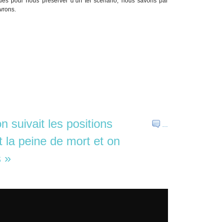
es pour nous préserver d’un tel scénario, nous savons par
evrons.
n suivait les positions
…
t la peine de mort et on
s »