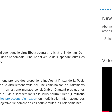
News
Abonne
article
Email
diquent que le virus Ebola pourrait – d’ici à la fin de l’année –
 doit être combattu. L’heure est venue de suspendre toutes les
Vid
t.
ment, prendre des proportions inouïes, à l’instar de la Peste
 que difficilement traité par une combinaison de traitements
 – en fait une menace considérable. D’autant plus que les
u virus sont terrifiants : le virus pourrait tuer
1,1 millions
n
les projections d’un expert
en modélisation informatique des
jective : le nombre de cas double toutes les trois semaines.