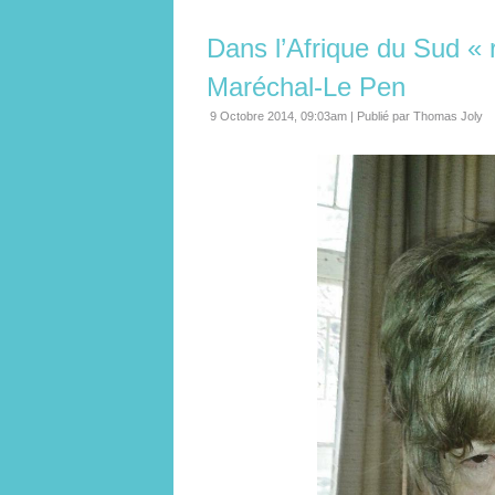
Dans l’Afrique du Sud « 
Maréchal-Le Pen
9 Octobre 2014, 09:03am
|
Publié par Thomas Joly