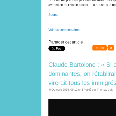
Si nous ne prenons pas des mesures drastiqu
avance ce qu’il va se passer. Et à qui nous le d
Source
Voir les commentaires
Partager cet article
Repost
0
Claude Bartolone : « Si o
dominantes, on rétablirai
virerait tous les immigré
9 Octobre 2014, 09:10am
|
Publié par Thomas Joly