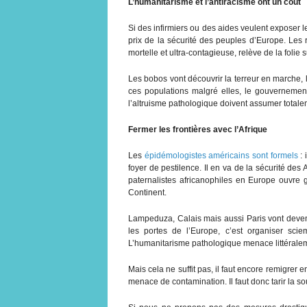
L’humanitarisme et l’antiracisme ont un coût
Si des infirmiers ou des aides veulent exposer l
prix de la sécurité des peuples d’Europe. Les ra
mortelle et ultra-contagieuse, relève de la folie
Les bobos vont découvrir la terreur en marche, l
ces populations malgré elles, le gouvernemen
l’altruisme pathologique doivent assumer totalem
Fermer les frontières avec l’Afrique
Les
épidémologistes américains sont formels
:
foyer de pestilence. Il en va de la sécurité de
paternalistes africanophiles en Europe ouvre 
Continent.
Lampeduza, Calais mais aussi Paris vont deveni
les portes de l’Europe, c’est organiser sci
L’humanitarisme pathologique menace littéraleme
Mais cela ne suffit pas, il faut encore remigrer 
menace de contamination. Il faut donc tarir la 