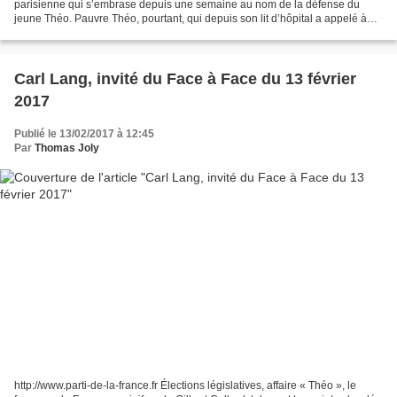
parisienne qui s’embrase depuis une semaine au nom de la défense du
jeune Théo. Pauvre Théo, pourtant, qui depuis son lit d’hôpital a appelé à
l’apaisement. Qu’importe. Théo n’est qu’un...
Carl Lang, invité du Face à Face du 13 février
2017
Publié le 13/02/2017 à 12:45
Par
Thomas Joly
http://www.parti-de-la-france.fr Élections législatives, affaire « Théo », le