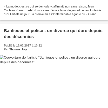
« La mode, c’est ce qui se démode », affirmait, non sans raison, Jean
Cocteau. Canal + a-t-il donc cessé d’être à la mode, en admettant toutefois
qu’il l’ait été un jour. La preuve en est l’interminable agonie du « Grand
Journal » – son émission phare...
Banlieues et police : un divorce qui dure depuis
des décennies
Publié le 16/02/2017 à 10:12
Par
Thomas Joly