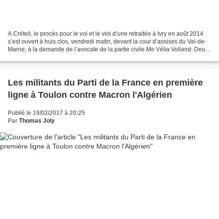
A Créteil, le procès pour le vol et le viol d’une retraitée à Ivry en août 2014
s’est ouvert à huis clos, vendredi matin, devant la cour d’assises du Val-de-
Marne, à la demande de l’avocate de la partie civile Me Vélia Volland. Deux
hommes, Mamadou K....
Les militants du Parti de la France en première
ligne à Toulon contre Macron l'Algérien
Publié le 19/02/2017 à 20:25
Par
Thomas Joly