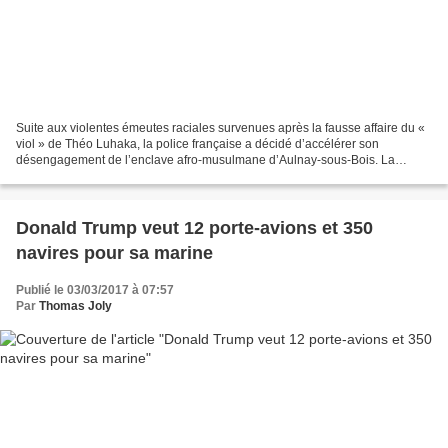
Suite aux violentes émeutes raciales survenues après la fausse affaire du «
viol » de Théo Luhaka, la police française a décidé d’accélérer son
désengagement de l’enclave afro-musulmane d’Aulnay-sous-Bois. La
réaction ne s’est pas fait attendre. Un mois...
Donald Trump veut 12 porte-avions et 350
navires pour sa marine
Publié le 03/03/2017 à 07:57
Par
Thomas Joly