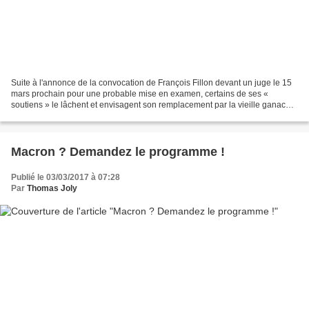
Suite à l'annonce de la convocation de François Fillon devant un juge le 15
mars prochain pour une probable mise en examen, certains de ses «
soutiens » le lâchent et envisagent son remplacement par la vieille ganache
d'Alain Juppé qui s'était fait battre...
Macron ? Demandez le programme !
Publié le 03/03/2017 à 07:28
Par
Thomas Joly