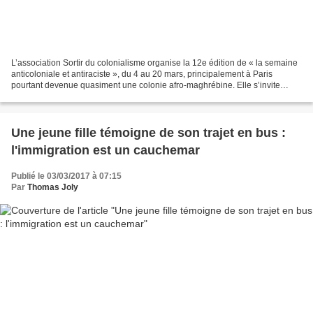
L’association Sortir du colonialisme organise la 12e édition de « la semaine
anticoloniale et antiraciste », du 4 au 20 mars, principalement à Paris
pourtant devenue quasiment une colonie afro-maghrébine. Elle s’invite
aussi à la « Marche de la dignité...
Une jeune fille témoigne de son trajet en bus :
l'immigration est un cauchemar
Publié le 03/03/2017 à 07:15
Par
Thomas Joly