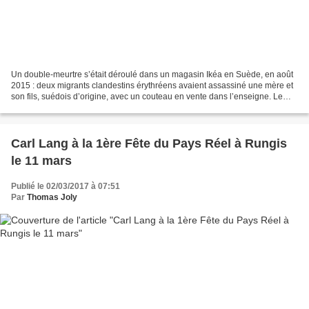
Un double-meurtre s’était déroulé dans un magasin Ikéa en Suède, en août
2015 : deux migrants clandestins érythréens avaient assassiné une mère et
son fils, suédois d’origine, avec un couteau en vente dans l’enseigne. Le
motif : leur demande d’asile avait...
Carl Lang à la 1ère Fête du Pays Réel à Rungis
le 11 mars
Publié le 02/03/2017 à 07:51
Par
Thomas Joly