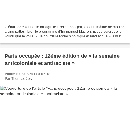
C’était l’Arlésienne, le mistigri, le furet du bois joli, le dahu mâtiné de mouton
à cinq pattes ; bref, le programme d’Emmanuel Macron. Et que voici que le
voilou que le voilà : « Je nourris le Moloch politique et médiatique », assure-
t-il ; hardi, tout...
Paris occupée : 12ème édition de « la semaine
anticoloniale et antiraciste »
Publié le 03/03/2017 à 07:18
Par
Thomas Joly