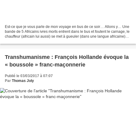
Est-ce que je vous parle de mon voyage en bus de ce soir… Allons y… Une
bande de 5 Africains ivres morts entrent dans le bus et foutent le carnage, le
chauffeur (africain lui aussi) se met à gueuler (dans une langue africaine)
mais sans succès…Bref, on...
Transhumanisme : François Hollande évoque la
« boussole » franc-maçonnerie
Publié le 03/03/2017 à 07:07
Par
Thomas Joly