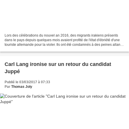
Lors des célébrations du nouvel an 2016, des migrants irakiens présents
dans le pays depuis quelques mois avaient profité de l'état d'ébriété d'une
touriste allemande pour la violer. Ils ont été condamnés à des peines allant
de neuf à 13 de prison. Neuf...
Carl Lang ironise sur un retour du candidat
Juppé
Publié le 03/03/2017 à 07:33
Par
Thomas Joly