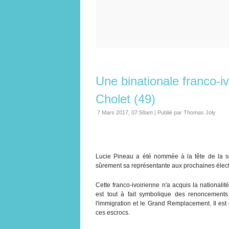
Une binationale franco-iv
Cholet (49)
7 Mars 2017, 07:58am
|
Publié par Thomas Joly
Lucie Pineau a été nommée à la tête de la s
sûrement sa représentante aux prochaines électi
Cette franco-ivoirienne n'a acquis la nationali
est tout à fait symbolique des renoncement
l'immigration et le Grand Remplacement. Il est
ces escrocs.