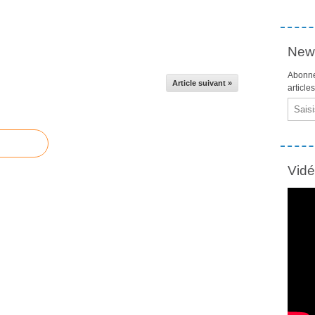
News
Abonne
Article suivant »
article
Email
Vid