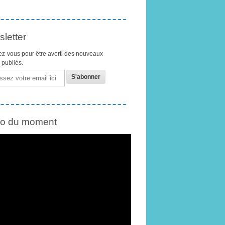
letter
z-vous pour être averti des nouveaux
s publiés.
éo du moment