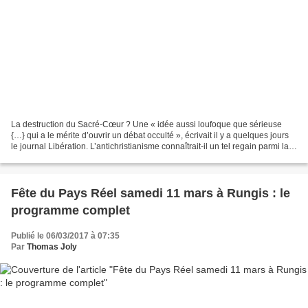
La destruction du Sacré-Cœur ? Une « idée aussi loufoque que sérieuse
{…} qui a le mérite d’ouvrir un débat occulté », écrivait il y a quelques jours
le journal Libération. L’antichristianisme connaîtrait-il un tel regain parmi la
classe politico-médiatique...
Fête du Pays Réel samedi 11 mars à Rungis : le
programme complet
Publié le 06/03/2017 à 07:35
Par
Thomas Joly