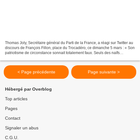
Thomas Joly, Secrétaire général du Parti de la France, a réagi sur Twitter au
discours de François Fillon, place du Trocadéro, ce dimanche 5 mars : « Son
patriotisme de circonstance sonnait totalement faux. Seuls des naïfs
consentants peuvent faire semblant...
< Page précédente
Page suivante >
Hébergé par Overblog
Top articles
Pages
Contact
Signaler un abus
C.G.U.