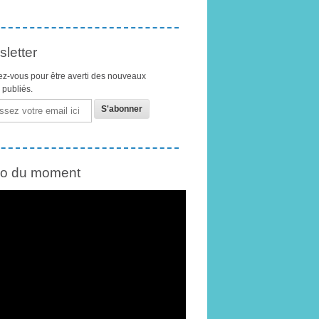
letter
z-vous pour être averti des nouveaux
s publiés.
éo du moment