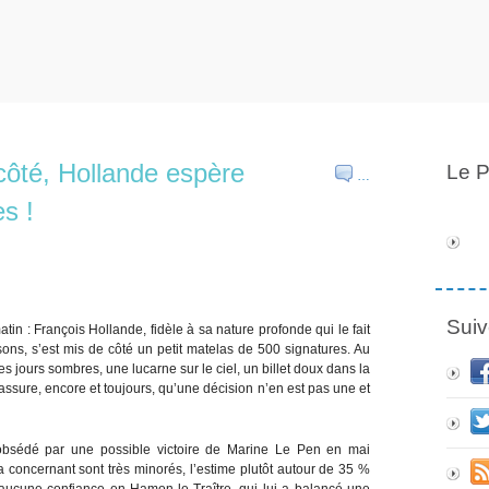
côté, Hollande espère
Le P
…
s !
Suiv
atin : François Hollande, fidèle à sa nature profonde qui le fait
sons, s’est mis de côté un petit matelas de 500 signatures. Au
es jours sombres, une lucarne sur le ciel, un billet doux dans la
assure, encore et toujours, qu’une décision n’en est pas une et
obsédé par une possible victoire de Marine Le Pen en mai
 la concernant sont très minorés, l’estime plutôt autour de 35 %
ucune confiance en Hamon-le-Traître, qui lui a balancé une