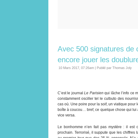
Avec 500 signatures de 
encore jouer les doublure
10 Mars 2017, 07:26am
|
Publié par Thomas Joly
C’est le journal
Le Parisien
qui lâche l’info ce m
constamment osciller tel le culbuto des nourris
cas où. Une poire pour la soif, un viatique pour l
boîte à coucou… bref, ce quelque chose qui lui 
vice versa.
Le bonhomme n’en fait pas mystère : il est 
prochain. Terrorisé, il suppute que les chiffres
au premier tour que des 25 % annoncés. N’a a