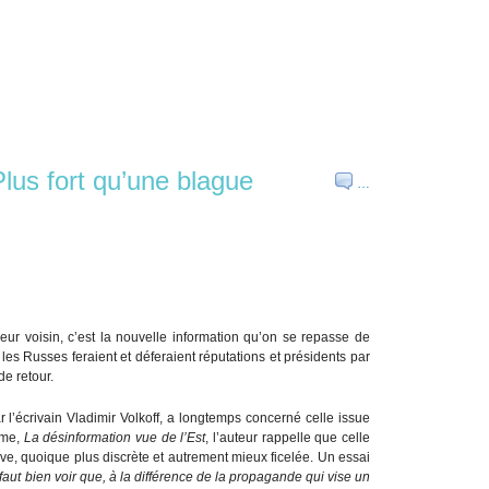
lus fort qu’une blague
…
eur voisin, c’est la nouvelle information qu’on se repasse de
 les Russes feraient et déferaient réputations et présidents par
de retour.
 l’écrivain Vladimir Volkoff, a longtemps concerné celle issue
ume,
La désinformation vue de l’Est
, l’auteur rappelle que celle
ive, quoique plus discrète et autrement mieux ficelée. Un essai
l faut bien voir que, à la différence de la propagande qui vise un