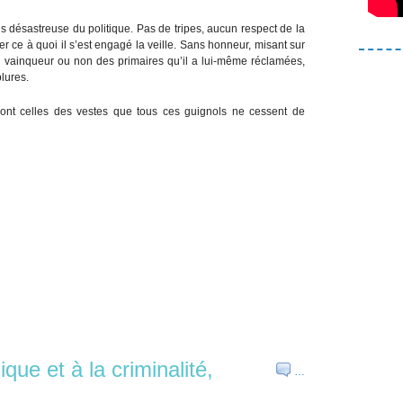
s désastreuse du politique. Pas de tripes, aucun respect de la
er ce à quoi il s’est engagé la veille. Sans honneur, misant sur
i, vainqueur ou non des primaires qu’il a lui-même réclamées,
lures.
sont celles des vestes que tous ces guignols ne cessent de
que et à la criminalité,
…