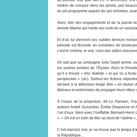
motion de censure dans les jarrets, pas beauco
du joli programme auprès de ses ministres, avan
Alors, foin des engagements et de la parole d
blonde Marine qui hante ses nuits tel un vaissea
Et d’où lui viennent ces subites terreurs noctu
période est féconde en comédies de boulevard
c’est le cinéma, le vrai, celui des salles obscur
On sait que sa compagne Julie Gayet anime, av
les soirées privées de l’Élysée. Alors le Prési
qu’il a trouvé
« très réaliste »
et qui lui a fout
perspective »
(sic). Surtout les fictions objec
déclaré à la télévision belge être
« en faveur d
libéraux et extrémistes de propager leurs idées
À l’issue de la projection, dit
Le Parisien
, Fr
acteurs André Dussollier, Émilie Dequenne et 
l’un d’eux. Idem avec l’ineffable Bernard-Henri 
».
« On est en train de filer au bord de l’abîme »
C’est marrant, moi, je ne trouve pas le temps d’a
la République…