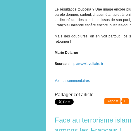
Le résultat de tout cela ? Une image encore plu
parole donnée, surtout, chacun étant prêt à reni
la déconfiture des candidats issus de son part
François Hollande espère encore jouer les doub
Mais des doublures, on en voit partout : ce 
retourner !
Marie Delarue
Source :
http://www.bvoltaire.fr
Voir les commentaires
Partager cet article
Repost
0
Face au terrorisme islami
armons les Français !