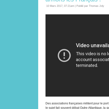
10 Mars 2017, 07:21am
|
Publié par Thomas Joly
Des associations françaises militent pour le po
le sujet fait souvent débat Outre-Atlantique, la 