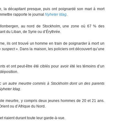
 la décapitant presque, puis ont poignardé son mari à mort
mmettre rapporte le journal
Nyheter Idag
.
Hallonbergen, au nord de Stockholm, une zone où 67 % des
nant du Liban, de Syrie ou d’Érythrée.
rame, ils ont trouvé un homme en train de poignarder à mort un
« suspect »
. Dans la maison, les policiers ont découvert qu’une
nts et ont peut-être été ciblés pour avoir été les témoins d’un
 déposition.
vec un autre meurtre commis à Stockholm dont un des parents
Nyheter Idag
.
uble meurtre, y compris deux jeunes hommes de 20 et 21 ans.
rient ou d’Afrique du Nord.
 riaient durant toute leur garde-à-vue.