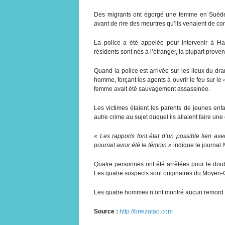
Des migrants ont égorgé une femme en Suède,
avant de rire des meurtres qu’ils venaient de co
La police a été appelée pour intervenir à 
résidents sont nés à l’étranger, la plupart prove
Quand la police est arrivée sur les lieux du d
homme, forçant les agents à ouvrir le feu sur le
femme avait été sauvagement assassinée.
Les victimes étaient les parents de jeunes enfa
autre crime au sujet duquel ils allaient faire une
« Les rapports font état d’un possible lien a
pourrait avoir été le témoin »
indique le journal
Quatre personnes ont été arrêtées pour le do
Les quatre suspects sont originaires du Moyen-O
Les quatre hommes n’ont montré aucun remord et
Source :
http://breizatao.com