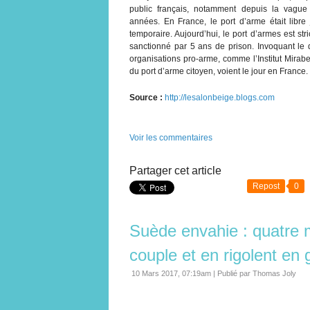
public français, notamment depuis la vague 
années. En France, le port d’arme était libre
temporaire. Aujourd’hui, le port d’armes est stri
sanctionné par 5 ans de prison. Invoquant le 
organisations pro-arme, comme l’Institut Mirab
du port d’arme citoyen, voient le jour en France.
Source :
http://lesalonbeige.blogs.com
Voir les commentaires
Partager cet article
Repost
0
Suède envahie : quatre 
couple et en rigolent en
10 Mars 2017, 07:19am
|
Publié par Thomas Joly