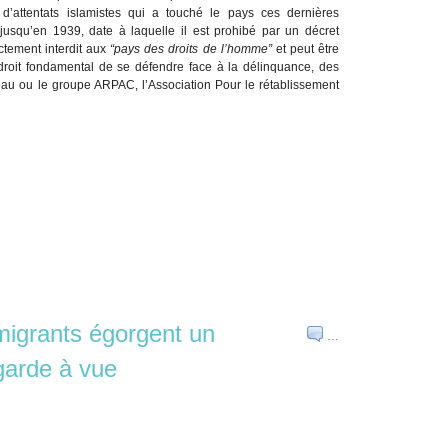
d’attentats islamistes qui a touché le pays ces dernières
 jusqu’en 1939, date à laquelle il est prohibé par un décret
ctement interdit aux
“pays des droits de l’homme”
et peut être
droit fondamental de se défendre face à la délinquance, des
eau ou le groupe ARPAC, l’Association Pour le rétablissement
migrants égorgent un
…
 garde à vue