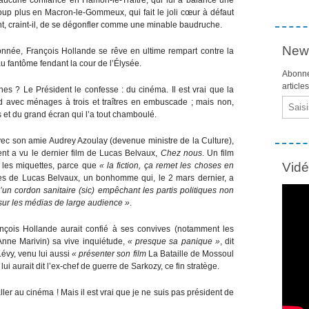
up plus en Macron-le-Gommeux, qui fait le joli cœur à défaut
t, craint-il, de se dégonfler comme une minable baudruche.
News
onnée, François Hollande se rêve en ultime rempart contre la
u fantôme fendant la cour de l’Élysée.
Abonne
article
rnes ? Le Président le confesse : du cinéma. Il est vrai que la
Email
 avec ménages à trois et traîtres en embuscade ; mais non,
es et du grand écran qui l’a tout chamboulé.
ec son amie Audrey Azoulay (devenue ministre de la Culture),
dent a vu le dernier film de Lucas Belvaux,
Chez nous
. Un film
Vid
u les miquettes, parce que
« la fiction, ça remet les choses en
tives de Lucas Belvaux, un bonhomme qui, le 2 mars dernier, a
’un cordon sanitaire (sic) empêchant les partis politiques non
 sur les médias de large audience »
.
ançois Hollande aurait confié à ses convives (notamment les
Anne Marivin) sa vive inquiétude,
« presque sa panique »
, dit
Lévy, venu lui aussi
« présenter son film
La Bataille de Mossoul
, lui aurait dit l’ex-chef de guerre de Sarkozy, ce fin stratège.
ller au cinéma ! Mais il est vrai que je ne suis pas président de