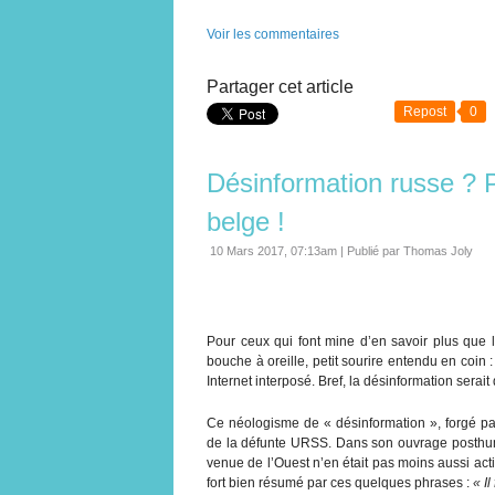
Voir les commentaires
Partager cet article
Repost
0
Désinformation russe ? P
belge !
10 Mars 2017, 07:13am
|
Publié par Thomas Joly
Pour ceux qui font mine d’en savoir plus que l
bouche à oreille, petit sourire entendu en coin :
Internet interposé. Bref, la désinformation serait 
Ce néologisme de « désinformation », forgé par
de la défunte URSS. Dans son ouvrage posth
venue de l’Ouest n’en était pas moins aussi act
fort bien résumé par ces quelques phrases :
« I