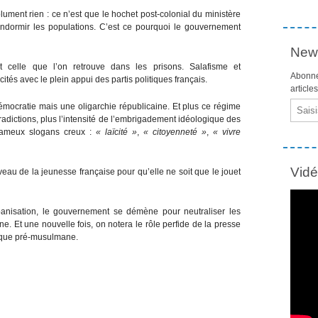
ument rien : ce n’est que le hochet post-colonial du ministère
à endormir les populations. C’est ce pourquoi le gouvernement
News
t celle que l’on retrouve dans les prisons. Salafisme et
Abonne
tés avec le plein appui des partis politiques français.
article
Email
émocratie mais une oligarchie républicaine. Et plus ce régime
radictions, plus l’intensité de l’embrigadement idéologique des
 fameux slogans creux :
« laïcité »
,
« citoyenneté »
,
« vivre
Vid
rveau de la jeunesse française pour qu’elle ne soit que le jouet
banisation, le gouvernement se démène pour neutraliser les
e. Et une nouvelle fois, on notera le rôle perfide de la presse
ublique pré-musulmane.