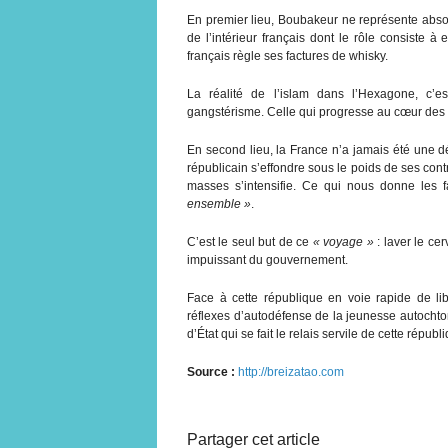
En premier lieu, Boubakeur ne représente absol
de l’intérieur français dont le rôle consiste 
français règle ses factures de whisky.
La réalité de l’islam dans l’Hexagone, c’es
gangstérisme. Celle qui progresse au cœur des ci
En second lieu, la France n’a jamais été une d
républicain s’effondre sous le poids de ses cont
masses s’intensifie. Ce qui nous donne les
ensemble »
.
C’est le seul but de ce
« voyage »
: laver le ce
impuissant du gouvernement.
Face à cette république en voie rapide de li
réflexes d’autodéfense de la jeunesse autochton
d’État qui se fait le relais servile de cette rép
Source :
http://breizatao.com
Partager cet article