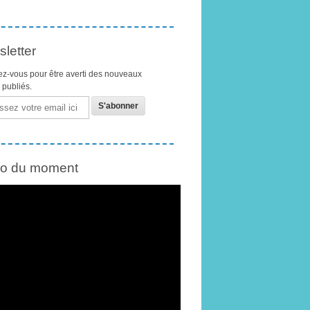
letter
z-vous pour être averti des nouveaux
s publiés.
éo du moment