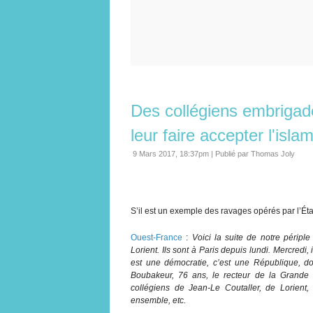
Des collégiens embrigad
leur faire accepter l'isla
9 Mars 2017, 18:37pm
|
Publié par Thomas Joly
S’il est un exemple des ravages opérés par l’État
Ouest-France
:
Voici la suite de notre périp
Lorient. Ils sont à Paris depuis lundi. Mercred
est une démocratie, c’est une République, don
Boubakeur, 76 ans, le recteur de la Grande 
collégiens de Jean-Le Coutaller, de Lorient, n
ensemble, etc.