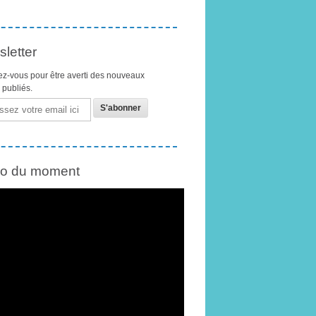
letter
z-vous pour être averti des nouveaux
s publiés.
éo du moment