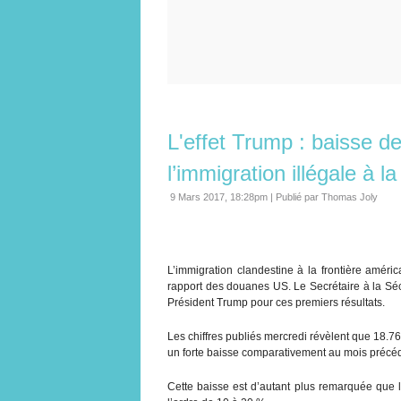
L'effet Trump : baisse 
l’immigration illégale à l
9 Mars 2017, 18:28pm
|
Publié par Thomas Joly
L’immigration clandestine à la frontière amé
rapport des douanes US. Le Secrétaire à la Sécur
Président Trump pour ces premiers résultats.
Les chiffres publiés mercredi révèlent que 18.762
un forte baisse comparativement au mois précéde
Cette baisse est d’autant plus remarquée que le