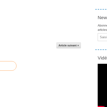
News
Abonne
article
Email
Article suivant »
Vid