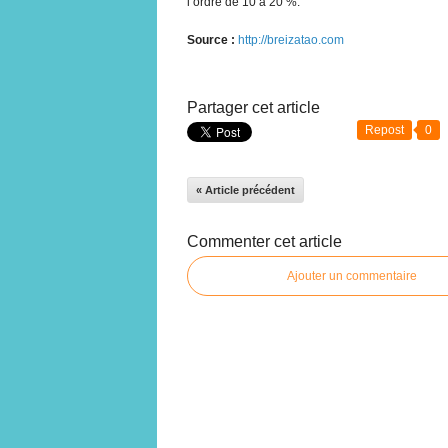
l’ordre de 10 à 20 %.
Source :
http://breizatao.com
Partager cet article
Repost
0
« Article précédent
Commenter cet article
Ajouter un commentaire