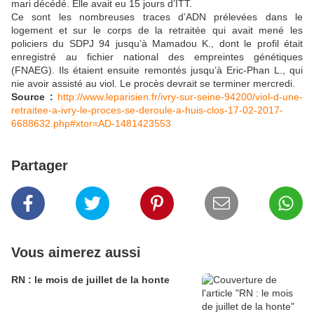
mari décédé. Elle avait eu 15 jours d’ITT.
Ce sont les nombreuses traces d’ADN prélevées dans le
logement et sur le corps de la retraitée qui avait mené les
policiers du SDPJ 94 jusqu’à Mamadou K., dont le profil était
enregistré au fichier national des empreintes génétiques
(FNAEG). Ils étaient ensuite remontés jusqu’à Eric-Phan L., qui
nie avoir assisté au viol. Le procès devrait se terminer mercredi.
Source :
http://www.leparisien.fr/ivry-sur-seine-94200/viol-d-une-
retraitee-a-ivry-le-proces-se-deroule-a-huis-clos-17-02-2017-
6688632.php#xtor=AD-1481423553
Partager
Vous aimerez aussi
RN : le mois de juillet de la honte