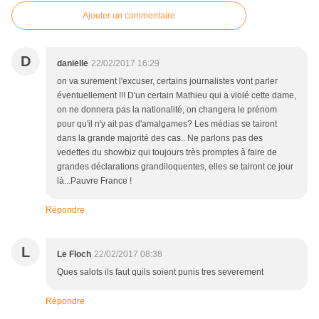
Ajouter un commentaire
D
danielle
22/02/2017 16:29
on va surement l'excuser, certains journalistes vont parler
éventuellement !!! D'un certain Mathieu qui a violé cette dame,
on ne donnera pas la nationalité, on changera le prénom
pour qu'il n'y ait pas d'amalgames? Les médias se tairont
dans la grande majorité des cas.. Ne parlons pas des
vedettes du showbiz qui toujours très promptes à faire de
grandes déclarations grandiloquentes, elles se tairont ce jour
là...Pauvre France !
Répondre
L
Le Floch
22/02/2017 08:38
Ques salots ils faut quils soient punis tres severement
Répondre