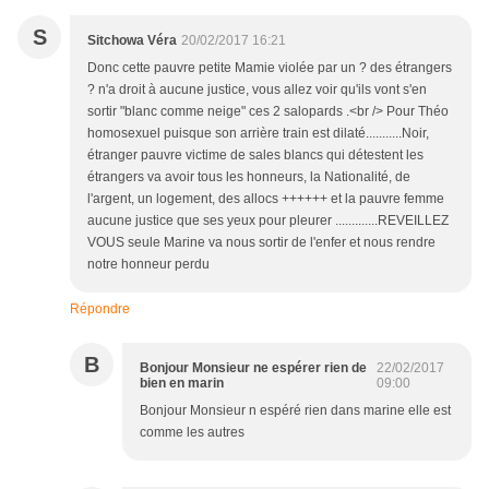
S
Sitchowa Véra
20/02/2017 16:21
Donc cette pauvre petite Mamie violée par un ? des étrangers
? n'a droit à aucune justice, vous allez voir qu'ils vont s'en
sortir "blanc comme neige" ces 2 salopards .<br /> Pour Théo
homosexuel puisque son arrière train est dilaté...........Noir,
étranger pauvre victime de sales blancs qui détestent les
étrangers va avoir tous les honneurs, la Nationalité, de
l'argent, un logement, des allocs ++++++ et la pauvre femme
aucune justice que ses yeux pour pleurer .............REVEILLEZ
VOUS seule Marine va nous sortir de l'enfer et nous rendre
notre honneur perdu
Répondre
B
Bonjour Monsieur ne espérer rien de
22/02/2017
bien en marin
09:00
Bonjour Monsieur n espéré rien dans marine elle est
comme les autres