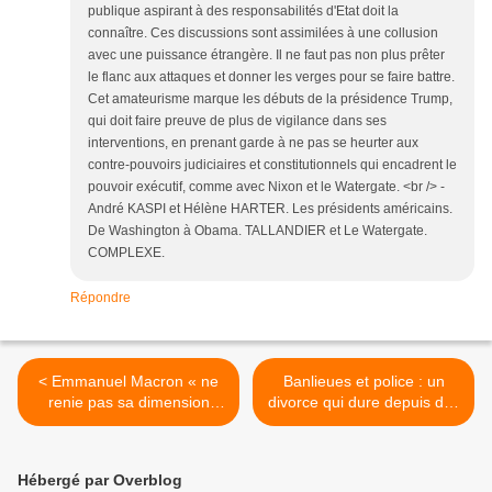
publique aspirant à des responsabilités d'Etat doit la
connaître. Ces discussions sont assimilées à une collusion
avec une puissance étrangère. Il ne faut pas non plus prêter
le flanc aux attaques et donner les verges pour se faire battre.
Cet amateurisme marque les débuts de la présidence Trump,
qui doit faire preuve de plus de vigilance dans ses
interventions, en prenant garde à ne pas se heurter aux
contre-pouvoirs judiciaires et constitutionnels qui encadrent le
pouvoir exécutif, comme avec Nixon et le Watergate. <br /> -
André KASPI et Hélène HARTER. Les présidents américains.
De Washington à Obama. TALLANDIER et Le Watergate.
COMPLEXE.
Répondre
< Emmanuel Macron « ne
Banlieues et police : un
renie pas sa dimension
divorce qui dure depuis des
christique » !
décennies >
Hébergé par Overblog