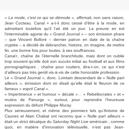
« La mode, c’est ce qui se démode »
, affirmait, non sans raison,
Jean Cocteau. Canal + a-t-il donc cessé d’être à la mode, en
admettant toutefois qu’il l’ait été un jour. La preuve en est
l’interminable agonie du « Grand Journal » – son émission phare
– que Vincent Bolloré – dernier patron en date de la chaîne
cryptée – a décidé de débrancher, histoire, on imagine, de mettre
fin, une bonne fois pour toutes, à ses souffrances.
Canal+, chaîne de l’éternelle branchitude, mais dont on oublie
trop souvent qu’elle doit son succès initial au football et aux films
pornographiques ; chaîne pour routiers, dira-t-on, ce qui n’est
d’ailleurs pas très gentil vis-à-vis de cette honorable profession.
Le « Grand Journal », donc. Lointain descendant de « Nulle part
ailleurs », émission dont on disait qu’elle était le fleuron de ce
fameux
« esprit Canal »
.
« Impertinence » et humour « décalé »… « Rebellocrates » et «
mutins de Panurge », surtout, pour reprendre l’heureuse
expression du défunt Philippe Muray.
Plus sérieusement, et même des pionniers tels qu’Antoine de
Caunes et Alain Chabat ont reconnu que « Nulle part ailleurs »
était un strict décalque du
Saturday Night Live
américain ; comme
quoi, en matière d’innovation télévisuelle, n’est pas Jean-