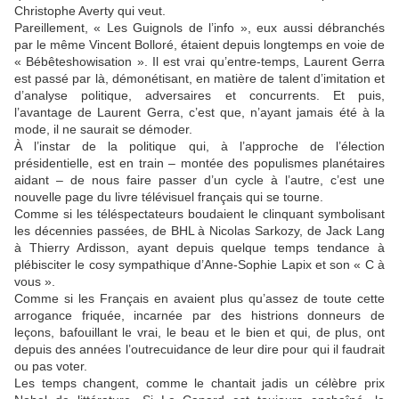
Christophe Averty qui veut.
Pareillement, « Les Guignols de l’info », eux aussi débranchés
par le même Vincent Bolloré, étaient depuis longtemps en voie de
« Bébêteshowisation ». Il est vrai qu’entre-temps, Laurent Gerra
est passé par là, démonétisant, en matière de talent d’imitation et
d’analyse politique, adversaires et concurrents. Et puis,
l’avantage de Laurent Gerra, c’est que, n’ayant jamais été à la
mode, il ne saurait se démoder.
À l’instar de la politique qui, à l’approche de l’élection
présidentielle, est en train – montée des populismes planétaires
aidant – de nous faire passer d’un cycle à l’autre, c’est une
nouvelle page du livre télévisuel français qui se tourne.
Comme si les téléspectateurs boudaient le clinquant symbolisant
les décennies passées, de BHL à Nicolas Sarkozy, de Jack Lang
à Thierry Ardisson, ayant depuis quelque temps tendance à
plébisciter le cosy sympathique d’Anne-Sophie Lapix et son « C à
vous ».
Comme si les Français en avaient plus qu’assez de toute cette
arrogance friquée, incarnée par des histrions donneurs de
leçons, bafouillant le vrai, le beau et le bien et qui, de plus, ont
depuis des années l’outrecuidance de leur dire pour qui il faudrait
ou pas voter.
Les temps changent, comme le chantait jadis un célèbre prix