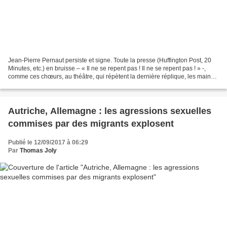
Jean-Pierre Pernaut persiste et signe. Toute la presse (Huffington Post, 20
Minutes, etc.) en bruisse – « Il ne se repent pas ! Il ne se repent pas ! » -,
comme ces chœurs, au théâtre, qui répètent la dernière réplique, les mains
en porte-voix, courant...
Autriche, Allemagne : les agressions sexuelles
commises par des migrants explosent
Publié le 12/09/2017 à 06:29
Par
Thomas Joly