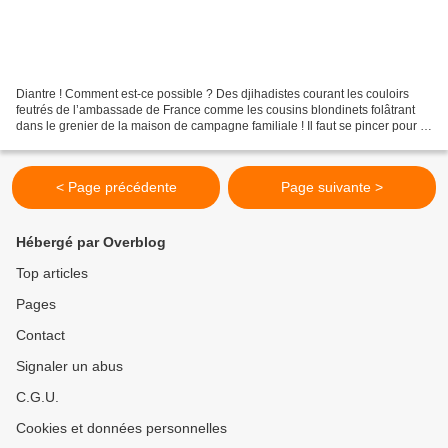
Diantre ! Comment est-ce possible ? Des djihadistes courant les couloirs
feutrés de l’ambassade de France comme les cousins blondinets folâtrant
dans le grenier de la maison de campagne familiale ! Il faut se pincer pour le
croire ou peu s’en faut. Ce...
< Page précédente
Page suivante >
Hébergé par Overblog
Top articles
Pages
Contact
Signaler un abus
C.G.U.
Cookies et données personnelles