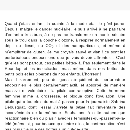
Quand j’étais enfant, la crainte à la mode était le péril jaune.
Depuis, malgré le danger nucléaire, je suis arrivé à ne pas faire
d’enfant à trois bras, à ne pas me transformer en morille séchée
sous le trou dans la couche d’ozone, à respirer normalement en
dépit du diesel, du CO
et des nanoparticules, et même à
2
m’empiffrer de gluten. Je me croyais sauvé et vlan ! ce sont les
perturbateurs endocriniens que je vais devoir affronter… C’est
qu’elles sont partout, ces petites bêtes-là. Pas seulement dans le
Roundup et les insecticides, mais même dans nos boîtes de
petits pois et les biberons de nos enfants. L’horreur !
Mais bizarrement, peu de gens s’inquiètent du perturbateur
endocrinien le plus certainement actif, et absorbé de manière
massive et volontaire : la pilule contraceptive. Cette hormone
féminine mime la grossesse, et bloque donc l’ovulation. Une
pilule qui a toutefois du mal à passer pour la journaliste Sabrina
Debusquat, dont l’essai
J’arrête la pilule
fait l’inventaire des
inconvénients de la méthode. Souhaitons à cette authentique
réactionnaire bien du plaisir avec les féministes-qui-passent-à-la-
télé (même si, pour beaucoup d’entre elles, la contraception n’est
pas plus utile que des bottes à un cul-de-jatte).