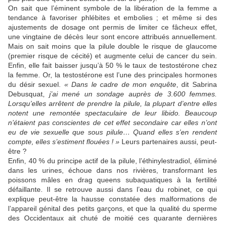
On sait que l’éminent symbole de la libération de la femme a
tendance à favoriser phlébites et embolies ; et même si des
ajustements de dosage ont permis de limiter ce fâcheux effet,
une vingtaine de décès leur sont encore attribués annuellement.
Mais on sait moins que la pilule double le risque de glaucome
(premier risque de cécité) et augmente celui de cancer du sein.
Enfin, elle fait baisser jusqu’à 50 % le taux de testostérone chez
la femme. Or, la testostérone est l’une des principales hormones
du désir sexuel.
« Dans le cadre de mon enquête
, dit Sabrina
Debusquat,
j’ai mené un sondage auprès de 3.600 femmes.
Lorsqu’elles arrêtent de prendre la pilule, la plupart d’entre elles
notent une remontée spectaculaire de leur libido. Beaucoup
n’étaient pas conscientes de cet effet secondaire car elles n’ont
eu de vie sexuelle que sous pilule… Quand elles s’en rendent
compte, elles s’estiment flouées ! »
Leurs partenaires aussi, peut-
être ?
Enfin, 40 % du principe actif de la pilule, l’éthinylestradiol, éliminé
dans les urines, échoue dans nos rivières, transformant les
poissons mâles en drag queens subaquatiques à la fertilité
défaillante. Il se retrouve aussi dans l’eau du robinet, ce qui
explique peut-être la hausse constatée des malformations de
l’appareil génital des petits garçons, et que la qualité du sperme
des Occidentaux ait chuté de moitié ces quarante dernières