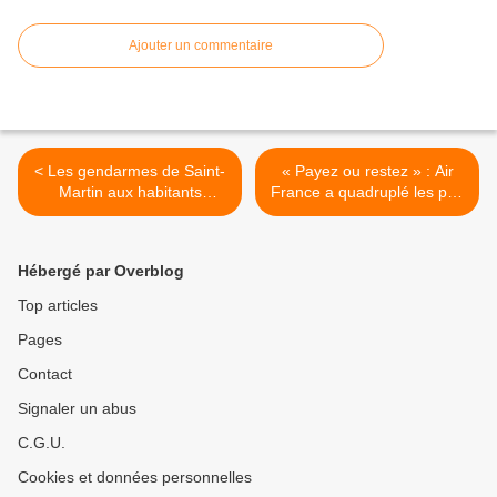
Ajouter un commentaire
< Les gendarmes de Saint-
« Payez ou restez » : Air
Martin aux habitants
France a quadruplé les prix
attaqués et pillés : «
avant l’arrivée d’Irma à
Défendez-vous comme
Saint-Martin >
vous pouvez, vous êtes tout
Hébergé par Overblog
seuls pendant une semaine
»
Top articles
Pages
Contact
Signaler un abus
C.G.U.
Cookies et données personnelles