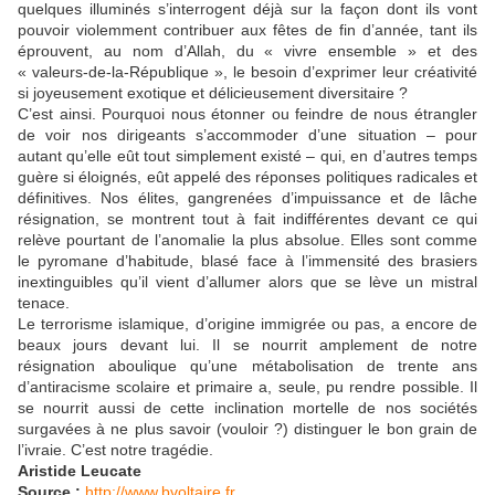
quelques illuminés s’interrogent déjà sur la façon dont ils vont
pouvoir violemment contribuer aux fêtes de fin d’année, tant ils
éprouvent, au nom d’Allah, du « vivre ensemble » et des
« valeurs-de-la-République », le besoin d’exprimer leur créativité
si joyeusement exotique et délicieusement diversitaire ?
C’est ainsi. Pourquoi nous étonner ou feindre de nous étrangler
de voir nos dirigeants s’accommoder d’une situation – pour
autant qu’elle eût tout simplement existé – qui, en d’autres temps
guère si éloignés, eût appelé des réponses politiques radicales et
définitives. Nos élites, gangrenées d’impuissance et de lâche
résignation, se montrent tout à fait indifférentes devant ce qui
relève pourtant de l’anomalie la plus absolue. Elles sont comme
le pyromane d’habitude, blasé face à l’immensité des brasiers
inextinguibles qu’il vient d’allumer alors que se lève un mistral
tenace.
Le terrorisme islamique, d’origine immigrée ou pas, a encore de
beaux jours devant lui. Il se nourrit amplement de notre
résignation aboulique qu’une métabolisation de trente ans
d’antiracisme scolaire et primaire a, seule, pu rendre possible. Il
se nourrit aussi de cette inclination mortelle de nos sociétés
surgavées à ne plus savoir (vouloir ?) distinguer le bon grain de
l’ivraie. C’est notre tragédie.
Aristide Leucate
Source :
http://www.bvoltaire.fr