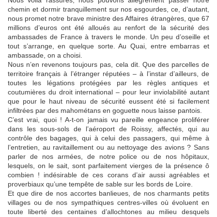
Nous voilà rassurés, nous pouvons allègrement passer notre
chemin et dormir tranquillement sur nos esgourdes, ce, d’autant,
nous promet notre brave ministre des Affaires étrangères, que 67
millions d’euros ont été alloués au renfort de la sécurité des
ambassades de France à travers le monde. Un peu d’oseille et
tout s’arrange, en quelque sorte. Au Quai, entre embarras et
ambassade, on a choisi.
Nous n’en revenons toujours pas, cela dit. Que des parcelles de
territoire français à l’étranger réputées – à l’instar d’ailleurs, de
toutes les légations protégées par les règles antiques et
coutumières du droit international – pour leur inviolabilité autant
que pour le haut niveau de sécurité eussent été si facilement
infiltrées par des mahométans en goguette nous laisse pantois.
C’est vrai, quoi ! A-t-on jamais vu pareille engeance proliférer
dans les sous-sols de l’aéroport de Roissy, affectés, qui au
contrôle des bagages, qui à celui des passagers, qui même à
l’entretien, au ravitaillement ou au nettoyage des avions ? Sans
parler de nos armées, de notre police ou de nos hôpitaux,
lesquels, on le sait, sont parfaitement vierges de la présence ô
combien ! indésirable de ces corans d’air aussi agréables et
proverbiaux qu’une tempête de sable sur les bords de Loire.
Et que dire de nos accortes banlieues, de nos charmants petits
villages ou de nos sympathiques centres-villes où évoluent en
toute liberté des centaines d’allochtones au milieu desquels