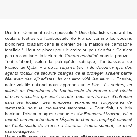
Diantre ! Comment est-ce possible ? Des djihadistes courant les
couloirs feutrés de l’ambassade de France comme les cousins
blondinets folâtrant dans le grenier de la maison de campagne
familiale ! Il faut se pincer pour le croire ou peu s’en faut. Ce n’est
pas un canular et la lecture du
Canard enchaîné
nous le prouve.
Tout d’abord, selon le palmipède satirique, l’ambassade de
France au Qatar
« a eu la surprise
(sic !)
de découvrir que des
agents locaux de sécurité chargés de la protéger avaient partie
liée avec des djihadistes. Ils ont illico vidé les lieux. »
Ensuite,
notre volatile national nous apprend que
« Pire : à Londres, un
salarié de l’intendance de l’ambassade de France s’est révélé
être un radicalisé qui avait recruté, pour des travaux d’entretien
dans les locaux, des employés eux-mêmes soupçonnés de
sympathie pour la mouvance terroriste. »
Pour finir, un brin
ironique, l’oiseau moqueur caquète qu’
« Emmanuel Macron, lui, a
recruté comme intendant à l’Élysée le chef de l’employé suspect
de l’ambassade de France à Londres. Heureusement, ce n’est
pas contagieux. »