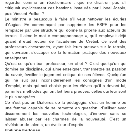
regarder comme un réactionnaire : que ne dirait-on pas s’il
critiquait explicitement ces bastions instaurés par Lionel Jospin,
puis Vincent Peillon ?
Le ministre a beaucoup à faire s’il veut nettoyer les écuries
d’Augias. En commençant par supprimer les ESPE pour les
remplacer par une structure qui donne la priorité aux acteurs du
terrain. Il aime le mot « compagnonnage », qu’il employait déjà
quand il était recteur de l’académie de Créteil. Ce sont des
professeurs chevronnés, ayant fait leurs preuves sur le terrain,
qui devraient s’occuper de la formation pratique des nouveaux
enseignants.
Qu’est-ce qu’un bon professeur, en effet ? C’est quelqu’un qui
domine sa discipline, qui aime enseigner, transmettre sa passion
du savoir, éveiller le jugement critique de ses élèves. Quelqu’un
qui ne suit pas inconsidérément les consignes d’un mode
d’emploi, mais qui sait choisir pour les élèves qu’il a devant lui,
parmi les méthodes qui ont fait leurs preuves, celles qui leur sont
le plus adaptées.
Ce n’est pas un Diafoirus de la pédagogie, c’est un homme ou
une femme capable de se remettre en question, d’utiliser avec
discernement les nouvelles technologies, d’innover sans se
laisser abuser par les charmes de la nouveauté. C’est un
révélateur de talents, un éveilleur d’esprits.
Philippe Kerlouan