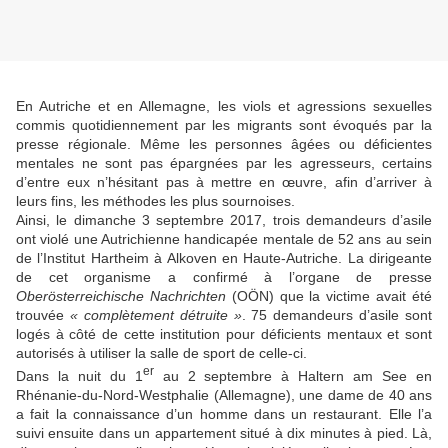
En Autriche et en Allemagne, les viols et agressions sexuelles
commis quotidiennement par les migrants sont évoqués par la
presse régionale. Même les personnes âgées ou déficientes
mentales ne sont pas épargnées par les agresseurs, certains
d’entre eux n’hésitant pas à mettre en œuvre, afin d’arriver à
leurs fins, les méthodes les plus sournoises.
Ainsi, le dimanche 3 septembre 2017, trois demandeurs d’asile
ont violé une Autrichienne handicapée mentale de 52 ans au sein
de l’Institut Hartheim à Alkoven en Haute-Autriche. La dirigeante
de cet organisme a confirmé à l’organe de presse
Oberösterreichische Nachrichten
(OÖN) que la victime avait été
trouvée
« complètement détruite »
. 75 demandeurs d’asile sont
logés à côté de cette institution pour déficients mentaux et sont
autorisés à utiliser la salle de sport de celle-ci.
er
Dans la nuit du 1
au 2 septembre à Haltern am See en
Rhénanie-du-Nord-Westphalie (Allemagne), une dame de 40 ans
a fait la connaissance d’un homme dans un restaurant. Elle l’a
suivi ensuite dans un appartement situé à dix minutes à pied. Là,