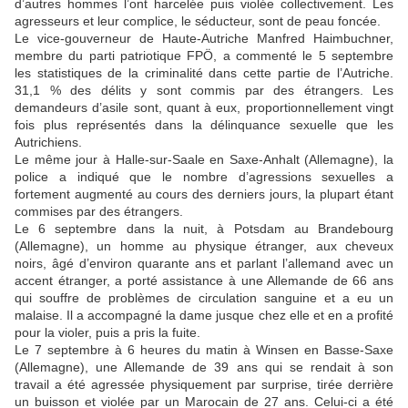
d’autres hommes l’ont harcelée puis violée collectivement. Les
agresseurs et leur complice, le séducteur, sont de peau foncée.
Le vice-gouverneur de Haute-Autriche Manfred Haimbuchner,
membre du parti patriotique FPÖ, a commenté le 5 septembre
les statistiques de la criminalité dans cette partie de l’Autriche.
31,1 % des délits y sont commis par des étrangers. Les
demandeurs d’asile sont, quant à eux, proportionnellement vingt
fois plus représentés dans la délinquance sexuelle que les
Autrichiens.
Le même jour à Halle-sur-Saale en Saxe-Anhalt (Allemagne), la
police a indiqué que le nombre d’agressions sexuelles a
fortement augmenté au cours des derniers jours, la plupart étant
commises par des étrangers.
Le 6 septembre dans la nuit, à Potsdam au Brandebourg
(Allemagne), un homme au physique étranger, aux cheveux
noirs, âgé d’environ quarante ans et parlant l’allemand avec un
accent étranger, a porté assistance à une Allemande de 66 ans
qui souffre de problèmes de circulation sanguine et a eu un
malaise. Il a accompagné la dame jusque chez elle et en a profité
pour la violer, puis a pris la fuite.
Le 7 septembre à 6 heures du matin à Winsen en Basse-Saxe
(Allemagne), une Allemande de 39 ans qui se rendait à son
travail a été agressée physiquement par surprise, tirée derrière
un buisson et violée par un Marocain de 27 ans. Celui-ci a été