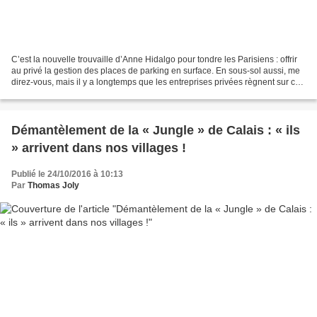
C’est la nouvelle trouvaille d’Anne Hidalgo pour tondre les Parisiens : offrir
au privé la gestion des places de parking en surface. En sous-sol aussi, me
direz-vous, mais il y a longtemps que les entreprises privées règnent sur ce
secteur qu’elles ont...
Démantèlement de la « Jungle » de Calais : « ils
» arrivent dans nos villages !
Publié le 24/10/2016 à 10:13
Par
Thomas Joly