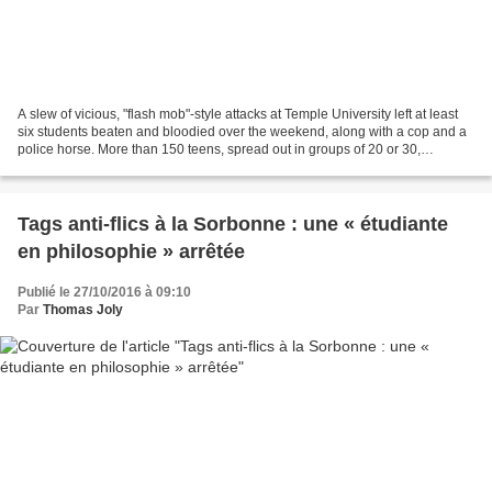
A slew of vicious, "flash mob"-style attacks at Temple University left at least
six students beaten and bloodied over the weekend, along with a cop and a
police horse. More than 150 teens, spread out in groups of 20 or 30,
descended upon the campus at...
Tags anti-flics à la Sorbonne : une « étudiante
en philosophie » arrêtée
Publié le 27/10/2016 à 09:10
Par
Thomas Joly