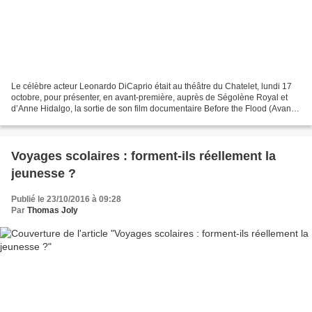
Le célèbre acteur Leonardo DiCaprio était au théâtre du Chatelet, lundi 17
octobre, pour présenter, en avant-première, auprès de Ségolène Royal et
d’Anne Hidalgo, la sortie de son film documentaire Before the Flood (Avant
le déluge), film qui appelle...
Voyages scolaires : forment-ils réellement la
jeunesse ?
Publié le 23/10/2016 à 09:28
Par
Thomas Joly