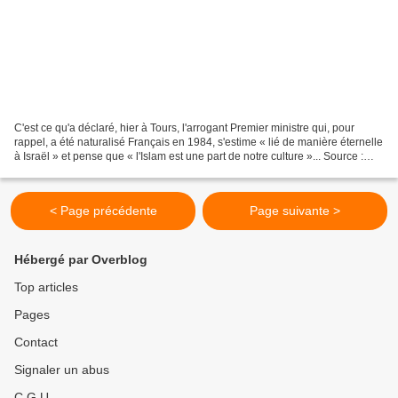
C'est ce qu'a déclaré, hier à Tours, l'arrogant Premier ministre qui, pour
rappel, a été naturalisé Français en 1984, s'estime « lié de manière éternelle
à Israël » et pense que « l'Islam est une part de notre culture »... Source :
http://www.fdesouc...
< Page précédente
Page suivante >
Hébergé par Overblog
Top articles
Pages
Contact
Signaler un abus
C.G.U.