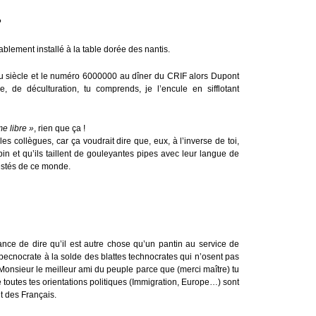
?
blement installé à la table dorée des nantis.
du siècle et le numéro 6000000 au dîner du CRIF alors Dupont
 de déculturation, tu comprends, je l’encule en sifflotant
e libre »
, rien que ça !
s collègues, car ça voudrait dire que, eux, à l’inverse de toi,
apin et qu’ils taillent de gouleyantes pipes avec leur langue de
testés de ce monde.
nce de dire qu’il est autre chose qu’un pantin au service de
 pecnocrate à la solde des blattes technocrates qui n’osent pas
, Monsieur le meilleur ami du peuple parce que (merci maître) tu
 toutes tes orientations politiques (Immigration, Europe…) sont
t des Français.