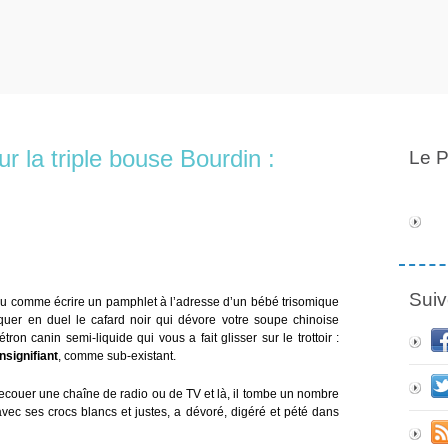
ur la triple bouse Bourdin :
Le P
Suiv
 peu comme écrire un pamphlet à l’adresse d’un bébé trisomique
quer en duel le cafard noir qui dévore votre soupe chinoise
on canin semi-liquide qui vous a fait glisser sur le trottoir :
insignifiant
, comme sub-existant.
de secouer une chaîne de radio ou de TV et là, il tombe un nombre
 avec ses crocs blancs et justes, a dévoré, digéré et pété dans