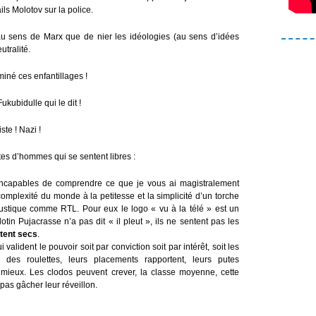
ls Molotov sur la police.
 au sens de Marx que de nier les idéologies (au sens d’idées
utralité.
miné ces enfantillages !
ukubidulle qui le dit !
te ! Nazi !
ortes d’hommes qui se sentent libres :
 incapables de comprendre ce que je vous ai magistralement
complexité du monde à la petitesse et la simplicité d’un torche
ustique comme RTL. Pour eux le logo « vu à la télé » est un
otin Pujacrasse n’a pas dit « il pleut », ils ne sentent pas les
ntent secs
.
alident le pouvoir soit par conviction soit par intérêt, soit les
s roulettes, leurs placements rapportent, leurs putes
e mieux. Les clodos peuvent crever, la classe moyenne, cette
pas gâcher leur réveillon.