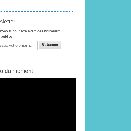
letter
z-vous pour être averti des nouveaux
s publiés.
éo du moment