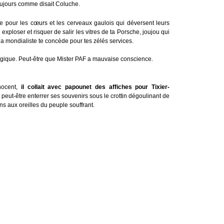
toujours comme disait Coluche.
e pour les cœurs et les cerveaux gaulois qui déversent leurs
ploser et risquer de salir les vitres de ta Porsche, joujou qui
la mondialiste te concède pour tes zélés services.
logique. Peut-être que Mister PAF a mauvaise conscience.
nnocent,
il collait avec papounet des affiches pour Tixier-
oit peut-être enterrer ses souvenirs sous le crottin dégoulinant de
s aux oreilles du peuple souffrant.