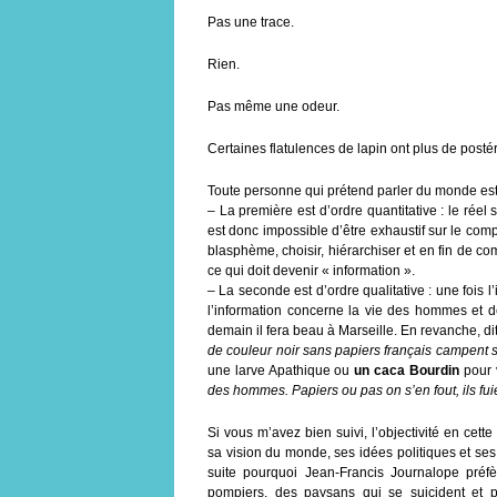
Pas une trace.
Rien.
Pas même une odeur.
Certaines flatulences de lapin ont plus de postér
Toute personne qui prétend parler du monde est d
– La première est d’ordre quantitative : le rée
est donc impossible d’être exhaustif sur le compte
blasphème, choisir, hiérarchiser et en fin de 
ce qui doit devenir « information ».
– La seconde est d’ordre qualitative : une fois l’
l’information concerne la vie des hommes et des 
demain il fera beau à Marseille. En revanche, di
de couleur noir sans papiers français campent s
une larve Apathique ou
un caca Bourdin
pour 
des hommes. Papiers ou pas on s’en fout, ils fuie
Si vous m’avez bien suivi, l’objectivité en cette
sa vision du monde, ses idées politiques et ses 
suite pourquoi Jean-Francis Journalope pré
pompiers, des paysans qui se suicident et 