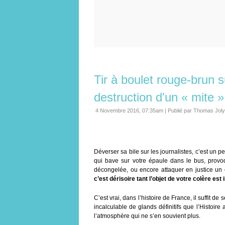
Tir à boulet rouge-brun s
destruction d'un « mite »
4 Novembre 2016, 07:35am
|
Publié par Thomas Joly
Déverser sa bile sur les journalistes, c’est un
qui bave sur votre épaule dans le bus, provo
décongelée, ou encore attaquer en justice un étr
c’est dérisoire tant l’objet de votre colère est 
C’est vrai, dans l’histoire de France, il suffit 
incalculable de glands définitifs que l’Histoire
l’atmosphère qui ne s’en souvient plus.