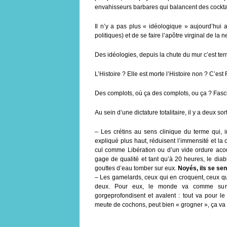
envahisseurs barbares qui balancent des cocktai
Il n’y a pas plus « idéologique » aujourd’hui
politiques) et de se faire l’apôtre virginal de la ne
Des idéologies, depuis la chute du mur c’est ter
L’Histoire ? Elle est morte l’Histoire non ? C’est F
Des complots, où ça des complots, ou ça ? Fascis
Au sein d’une dictature totalitaire, il y a deux s
– Les crétins au sens clinique du terme qui,
expliqué plus haut, réduisent l’immensité et la 
cul comme Libération ou d’un vide ordure aco
gage de qualité et tant qu’à 20 heures, le diabl
gouttes d’eau tomber sur eux.
Noyés, ils se se
– Les gamelards, ceux qui en croquent, ceux qui v
deux. Pour eux, le monde va comme sur de
gorgeprofondisent et avalent : tout va pour l
meute de cochons, peut bien « grogner », ça va 