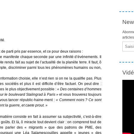
News
Abonne
article
ité.
Email
e parti pris par essence, et ce pour deux raisons :
l se manifeste chaque seconde par une infinité d’événements. Il
 rendu fait au sujet de l’actualité de la planète terre. Il faut, ô
compte, discriminer parmi tous les phénomènes humains ou non,
Vid
information choisie, elle n’est rien si on ne la qualifie pas. Plus
sociétés et plus il est difficile d’être factuel. On peut dire :
tes le plus objectivement possible :
« Des centaines d’hommes
ur le boulevard Stalingrad à Paris »
et vous trouverez toujours
vous tancer républic-haine-ment :
« Comment noirs ? Ce sont
nt la guerre, et caete prout. »
 matière consiste en fait à assumer sa subjectivité, c’est-à-dire
goûts. Et là, ô miracle tout devient clair : on comprend tout de
fère parler des « migrants » que des patrons de PME, des
pourquoi une Léa Salamescouilles appelle « jeunes » des