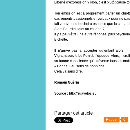
Liberté d’expression ? Non, c’est plutôt cause 
Ton émission est à proprement parler un chiott
excréments passionnels et verbaux pour ne pas ex
fait vrouvroum, hochet à essence que la camaril
Alors Bourdin, idiot ou collabo ?
Il y a peut-être une autre réponse, plus psycho
Bichette.
Il n’arrive pas à accepter qu’enfant alors i
Vignancour, le Le Pen de l’époque
. Alors, il cr
sa bonne conscience qu’il déverse tous les matin
« Bonne » au sens de bonniche.
Cela va sans dire.
Romain Guérin
Source :
http://suavelos.eu
Partager cet article
Repost
0