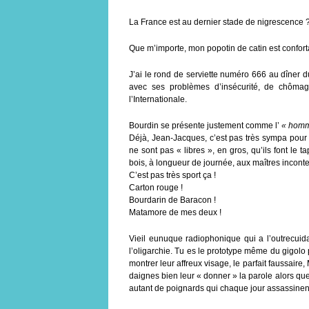
La France est au dernier stade de nigrescence 
Que m’importe, mon popotin de catin est conforta
J’ai le rond de serviette numéro 666 au dîner 
avec ses problèmes d’insécurité, de chômage,
l’Internationale.
Bourdin se présente justement comme l’
« homm
Déjà, Jean-Jacques, c’est pas très sympa pour le
ne sont pas « libres », en gros, qu’ils font le t
bois, à longueur de journée, aux maîtres incon
C’est pas très sport ça !
Carton rouge !
Bourdarin de Baracon !
Matamore de mes deux !
Vieil eunuque radiophonique qui a l’outrecuida
l’oligarchie. Tu es le prototype même du gigolo
montrer leur affreux visage, le parfait faussaire
daignes bien leur « donner » la parole alors que
autant de poignards qui chaque jour assassinen