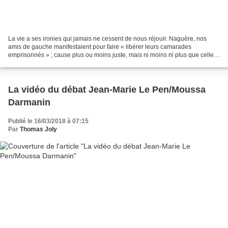
La vie a ses ironies qui jamais ne cessent de nous réjouir. Naguère, nos
amis de gauche manifestaient pour faire « libérer leurs camarades
emprisonnés » ; cause plus ou moins juste, mais ni moins ni plus que celle
de leurs homologues de droite. Aujourd’hui,...
La vidéo du débat Jean-Marie Le Pen/Moussa
Darmanin
Publié le 16/03/2018 à 07:15
Par
Thomas Joly