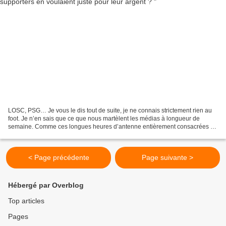
LOSC, PSG… Je vous le dis tout de suite, je ne connais strictement rien au
foot. Je n’en sais que ce que nous martèlent les médias à longueur de
semaine. Comme ces longues heures d’antenne entièrement consacrées au
dieu Neymar qui s’est fissuré le cinquième...
< Page précédente
Page suivante >
Hébergé par Overblog
Top articles
Pages