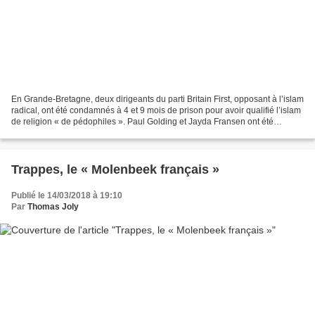
En Grande-Bretagne, deux dirigeants du parti Britain First, opposant à l’islam
radical, ont été condamnés à 4 et 9 mois de prison pour avoir qualifié l’islam
de religion « de pédophiles ». Paul Golding et Jayda Fransen ont été
photographiés par la police...
Trappes, le « Molenbeek français »
Publié le 14/03/2018 à 19:10
Par
Thomas Joly