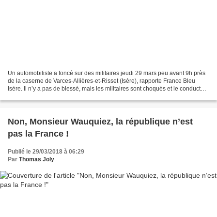
Un automobiliste a foncé sur des militaires jeudi 29 mars peu avant 9h près
de la caserne de Varces-Allières-et-Risset (Isère), rapporte France Bleu
Isère. Il n’y a pas de blessé, mais les militaires sont choqués et le conducteur
est en fuite. « Des militaires...
Non, Monsieur Wauquiez, la république n’est
pas la France !
Publié le 29/03/2018 à 06:29
Par
Thomas Joly