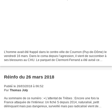
L’homme avait été frappé dans le centre-ville de Cournon (Puy-de-Dôme) le
vendredi 16 mars. Dans le coma depuis l’agression, il vient de succomber à
ses blessures au CHU. Le parquet de Clermont-Ferrand a été avisé ce
dimanche matin: l’homme de 67 ans...
Réinfo du 26 mars 2018
Publié le 26/03/2018 à 06:52
Par
Thomas Joly
Au sommaire de ce numéro : • L'attentat de Trèbes : Encore une fois la
France attaquée de l'intérieur. Un fiché S depuis 2014, naturalisé, petit
délinquant mais pas dangereux, surveillé mais pas radicalisé vient de
passer à l'acte terroriste dans une...