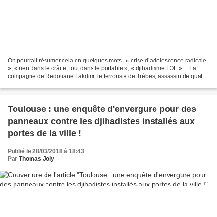
On pourrait résumer cela en quelques mots : « crise d’adolescence radicale
», « rien dans le crâne, tout dans le portable », « djihadisme LOL »… La
compagne de Redouane Lakdim, le terroriste de Trèbes, assassin de quatre
personnes et qui en a blessé quinze...
Toulouse : une enquête d'envergure pour des
panneaux contre les djihadistes installés aux
portes de la ville !
Publié le 28/03/2018 à 18:43
Par
Thomas Joly