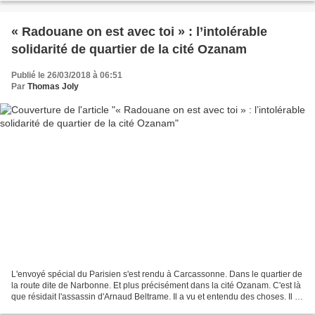
« Radouane on est avec toi » : l’intolérable
solidarité de quartier de la cité Ozanam
Publié le 26/03/2018 à 06:51
Par
Thomas Joly
L'envoyé spécial du Parisien s'est rendu à Carcassonne. Dans le quartier de
la route dite de Narbonne. Et plus précisément dans la cité Ozanam. C'est là
que résidait l'assassin d'Arnaud Beltrame. Il a vu et entendu des choses. Il a
vu des policiers qui...