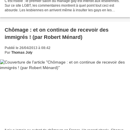
C'est risible : le premier salon du mariage gay est interdit aux lesbiennes.
Sur ce site LGBT, les commentaires montrent à quel point tout ceci est
absurde. Les lesbiennes en arrivent même à insulter les gays en les
traitant... d'hétérosexuels ! Sour...
Chômage : et on continue de recevoir des
immigrés ! (par Robert Ménard)
Publié le 26/04/2013 à 08:42
Par
Thomas Joly