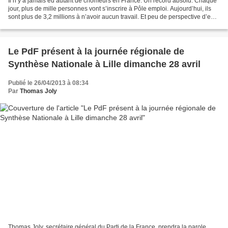
Il n’y a jamais eu autant de chômeurs en France. Un record absolu. Chaque
jour, plus de mille personnes vont s’inscrire à Pôle emploi. Aujourd’hui, ils
sont plus de 3,2 millions à n’avoir aucun travail. Et peu de perspective d’en
trouver… Depuis la Chine,...
Le PdF présent à la journée régionale de
Synthèse Nationale à Lille dimanche 28 avril
Publié le 26/04/2013 à 08:34
Par
Thomas Joly
Thomas Joly, secrétaire général du Parti de la France, prendra la parole