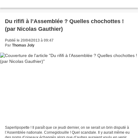
Du rififi à l’Assemblée ? Quelles chochottes !
(par Nicolas Gauthier)
Publié le 20/04/2013 à 09:47
Par
Thomas Joly
Saperlipopette ! Il paraît que ce jeudi dernier, on se serait un brin disputé à
l’Assemblée nationale. Cornegidouille ! Quel scandale. Il y aurait même eu
des noms d’oiseaux échangés alors que d’autres auraient voulu en venir