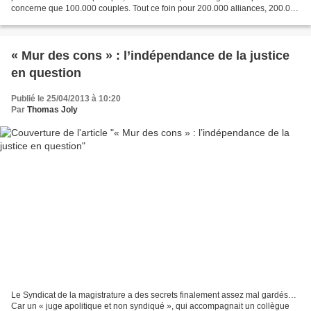
concerne que 100.000 couples. Tout ce foin pour 200.000 alliances, 200.000
« oui », 100.000 livrets de famille...
« Mur des cons » : l’indépendance de la justice
en question
Publié le 25/04/2013 à 10:20
Par
Thomas Joly
Le Syndicat de la magistrature a des secrets finalement assez mal gardés…
Car un « juge apolitique et non syndiqué », qui accompagnait un collègue