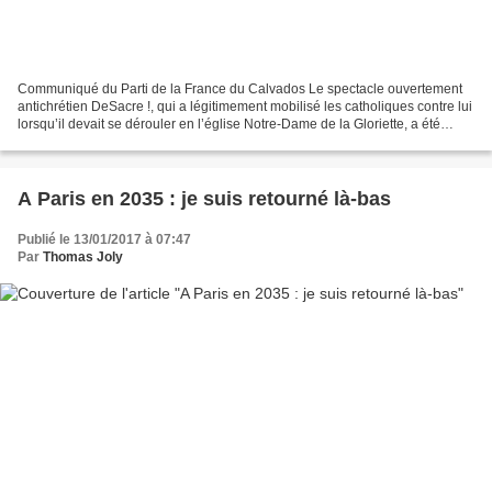
Communiqué du Parti de la France du Calvados Le spectacle ouvertement
antichrétien DeSacre !, qui a légitimement mobilisé les catholiques contre lui
lorsqu’il devait se dérouler en l’église Notre-Dame de la Gloriette, a été
déplacé dans une autre église,...
A Paris en 2035 : je suis retourné là-bas
Publié le 13/01/2017 à 07:47
Par
Thomas Joly