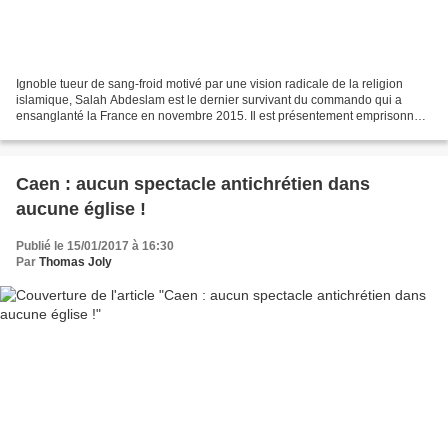
Ignoble tueur de sang-froid motivé par une vision radicale de la religion
islamique, Salah Abdeslam est le dernier survivant du commando qui a
ensanglanté la France en novembre 2015. Il est présentement emprisonné à
la maison d’arrêt de Fleury-Mérogis,...
Caen : aucun spectacle antichrétien dans
aucune église !
Publié le 15/01/2017 à 16:30
Par
Thomas Joly