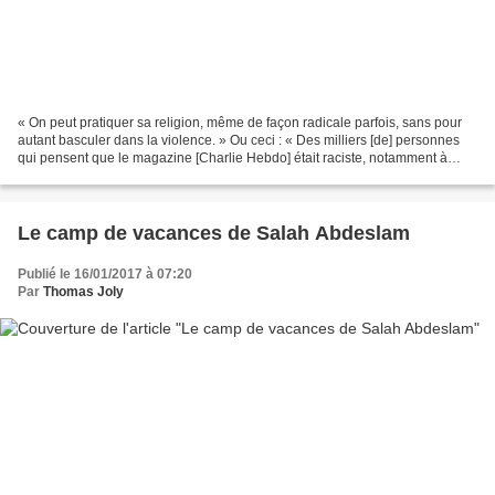
« On peut pratiquer sa religion, même de façon radicale parfois, sans pour
autant basculer dans la violence. » Ou ceci : « Des milliers [de] personnes
qui pensent que le magazine [Charlie Hebdo] était raciste, notamment à
l’égard des musulmans, ont lancé...
Le camp de vacances de Salah Abdeslam
Publié le 16/01/2017 à 07:20
Par
Thomas Joly