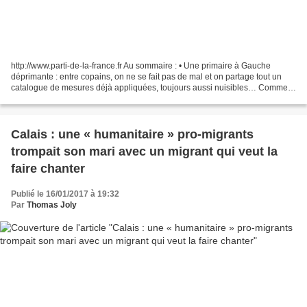
http://www.parti-de-la-france.fr Au sommaire : • Une primaire à Gauche
déprimante : entre copains, on ne se fait pas de mal et on partage tout un
catalogue de mesures déjà appliquées, toujours aussi nuisibles… Comment
s’étonner alors que le PS n’arrive...
Calais : une « humanitaire » pro-migrants
trompait son mari avec un migrant qui veut la
faire chanter
Publié le 16/01/2017 à 19:32
Par
Thomas Joly