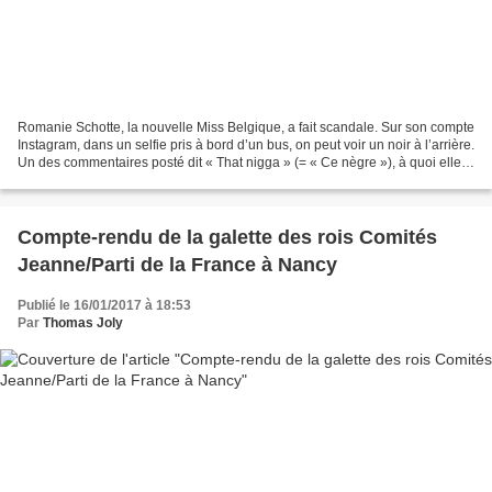
Romanie Schotte, la nouvelle Miss Belgique, a fait scandale. Sur son compte
Instagram, dans un selfie pris à bord d’un bus, on peut voir un noir à l’arrière.
Un des commentaires posté dit « That nigga » (= « Ce nègre »), à quoi elle
répond « je sais »...
Compte-rendu de la galette des rois Comités
Jeanne/Parti de la France à Nancy
Publié le 16/01/2017 à 18:53
Par
Thomas Joly