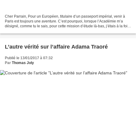
Cher Parrain, Pour un Européen, titulaire d’un passeport impérial, venir à
Paris est toujours une aventure. C’est pourquoi, lorsque l’Académie m’a
désigné, comme tu le sais, pour cette mission d’étude là-bas, j’étais à la fois
fier et un peu inquiet aussi....
L’autre vérité sur l’affaire Adama Traoré
Publié le 13/01/2017 à 07:32
Par
Thomas Joly