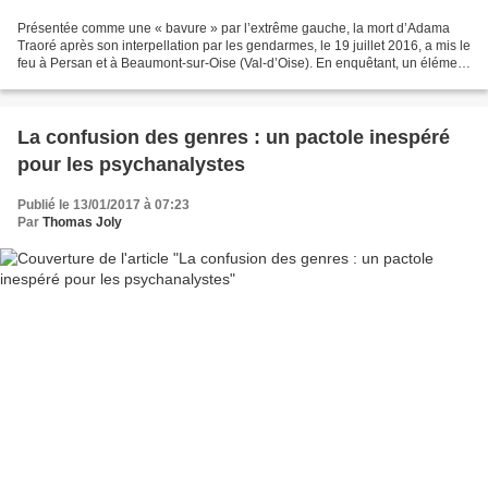
Présentée comme une « bavure » par l’extrême gauche, la mort d’Adama
Traoré après son interpellation par les gendarmes, le 19 juillet 2016, a mis le
feu à Persan et à Beaumont-sur-Oise (Val-d’Oise). En enquêtant, un élément
surprend : à chaque fois que...
La confusion des genres : un pactole inespéré
pour les psychanalystes
Publié le 13/01/2017 à 07:23
Par
Thomas Joly