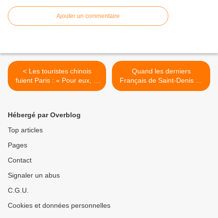
Ajouter un commentaire
< Les touristes chinois
Quand les derniers
fuient Paris : « Pour eux, la
Français de Saint-Denis se
délinquance est devenue
cachent pour manger du
un vrai fléau »
saucisson >
Hébergé par Overblog
Top articles
Pages
Contact
Signaler un abus
C.G.U.
Cookies et données personnelles