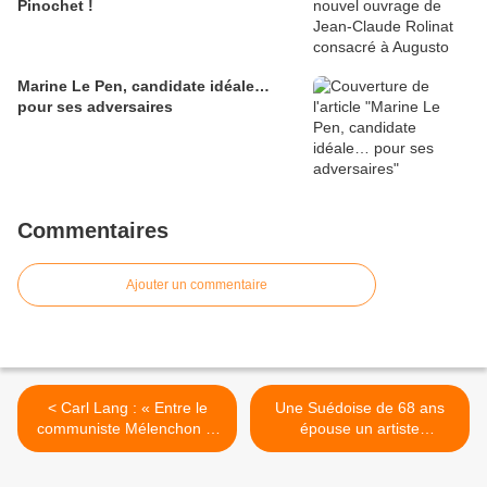
Pinochet !
Marine Le Pen, candidate idéale…
pour ses adversaires
Commentaires
Ajouter un commentaire
< Carl Lang : « Entre le
Une Suédoise de 68 ans
communiste Mélenchon et
épouse un artiste
le socialo-libéral Macron, le
ougandais « par amour », il
candidat du PS ne sert plus
s’enfuit une fois arrivé en