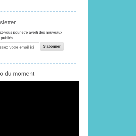
letter
z-vous pour être averti des nouveaux
s publiés.
éo du moment