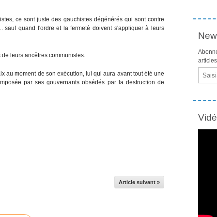
stes, ce sont juste des gauchistes dégénérés qui sont contre
.. sauf quand l'ordre et la fermeté doivent s'appliquer à leurs
News
Abonne
s de leurs ancêtres communistes.
article
Email
ix au moment de son exécution, lui qui aura avant tout été une
 imposée par ses gouvernants obsédés par la destruction de
Vid
Article suivant »