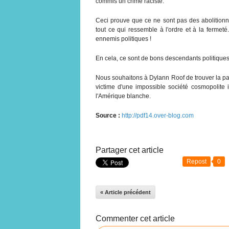
commis un crime raciste.
Ceci prouve que ce ne sont pas des abolitionni
tout ce qui ressemble à l'ordre et à la fermeté.
ennemis politiques !
En cela, ce sont de bons descendants politique
Nous souhaitons à Dylann Roof de trouver la pa
victime d'une impossible société cosmopolite
l'Amérique blanche.
Source :
http://pdf14.over-blog.com
Partager cet article
Repost
0
« Article précédent
Commenter cet article