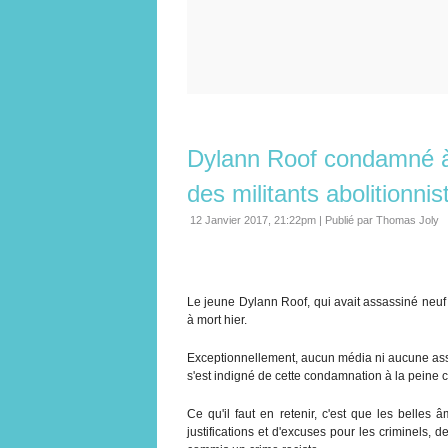
Dylann Roof condamné à 
des militants abolitionnis
12 Janvier 2017, 21:22pm
|
Publié par Thomas Joly
Le jeune Dylann Roof, qui avait assassiné neuf
à mort hier.
Exceptionnellement, aucun média ni aucune assoc
s'est indigné de cette condamnation à la peine c
Ce qu'il faut en retenir, c'est que les belles
justifications et d'excuses pour les criminels, 