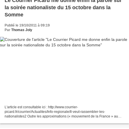
Le Courrier Picard me donne enfin la parole sur
la soirée nationaliste du 15 octobre dans la
Somme
Publié le 19/10/2011 à 09:19
Par
Thomas Joly
L'article est consultable ici : http://www.courrier-
picard.fr/courrier/Actualites/Info-regionale/Il-veut-rassembler-les-
nationalistes2 Outre les approximations (« mouvement de la France » au
lieu de Parti de la France) qui dénotent le sens de la précision...