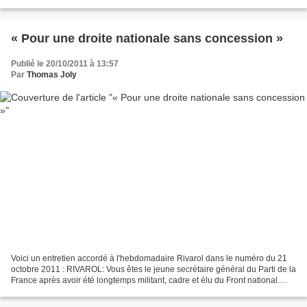
manifestation religieuse sur la voie...
« Pour une droite nationale sans concession »
Publié le 20/10/2011 à 13:57
Par
Thomas Joly
Voici un entretien accordé à l'hebdomadaire Rivarol dans le numéro du 21
octobre 2011 : RIVAROL: Vous êtes le jeune secrétaire général du Parti de la
France après avoir été longtemps militant, cadre et élu du Front national.
Pouvez-vous nous retracer...