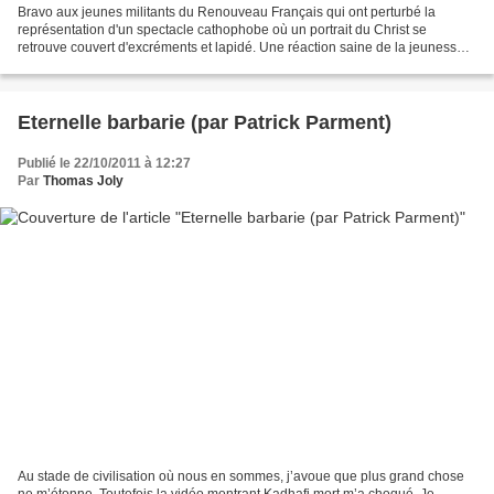
Bravo aux jeunes militants du Renouveau Français qui ont perturbé la
représentation d'un spectacle cathophobe où un portrait du Christ se
retrouve couvert d'excréments et lapidé. Une réaction saine de la jeunesse
française face à une "œuvre" scato-décadente...
Eternelle barbarie (par Patrick Parment)
Publié le 22/10/2011 à 12:27
Par
Thomas Joly
Au stade de civilisation où nous en sommes, j’avoue que plus grand chose
ne m’étonne. Toutefois la vidéo montrant Kadhafi mort m’a choqué. Je