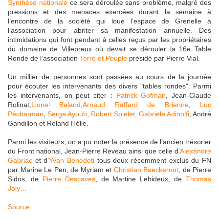
Synthèse nationale
ce sera déroulée sans problème, malgré des
pressions et des menaces exercées durant la semaine à
l’encontre de la société qui loue l’espace de Grenelle à
l’association pour abriter sa manifestation annuelle. Des
intimidations qui font pendant à celles reçus par les propriétaires
du domaine de Villepreux où devait se dérouler la 16e Table
Ronde de l’association
Terre et Peuple
présidé par Pierre Vial.
Un millier de personnes sont passées au cours de la journée
pour écouter les intervenants des divers "tables rondes". Parmi
les intervenants, on peut citer :
Patrick Gofman
, Jean-Claude
Rolinat,
Lionel Baland
,
Arnaud Raffard de Brienne
,
Luc
Pécharman
,
Serge Ayoub
,
Robert Spieler
,
Gabriele Adinolfi
, André
Gandillon et Roland Hélie.
Parmi les visiteurs, on a pu noter la présence de l’ancien trésorier
du Front national, Jean-Pierre Reveau ainsi que celle d’
Alexandre
Gabriac
et d’
Yvan Benedeti
tous deux récemment exclus du FN
par Marine Le Pen, de Myriam et
Christian Baeckeroot
, de Pierre
Sidos, de
Pierre Descaves
, de Martine Lehideux, de
Thomas
Joly…
Source