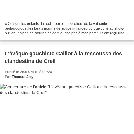
« Ce sont les enfants du rock débile, les écoliers de la vulgarité
pédagogique, les béats nourris de soupe infra idéologique cuite au show-
biz, ahuris par les saturnales de “Touche pas à mon pote”. Ils ont reçu une
imprégnation morale qui leur fait prendre...
L'évêque gauchiste Gaillot à la rescousse des
clandestins de Creil
Publié le 26/03/2010 à 09:24
Par
Thomas Joly