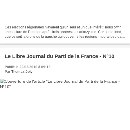
Ces élections régionales n'avaient qu'un seul et unique intérêt : nous offrir
une lecture de l'opinion après trois années de sarkozysme. Car sur le fond,
que ce soit la droite ou la gauche qui gouverne les régions importe peu dans
la mesure où ils gouvernent...
Le Libre Journal du Parti de la France - N°10
Publié le 22/03/2010 à 09:13
Par
Thomas Joly