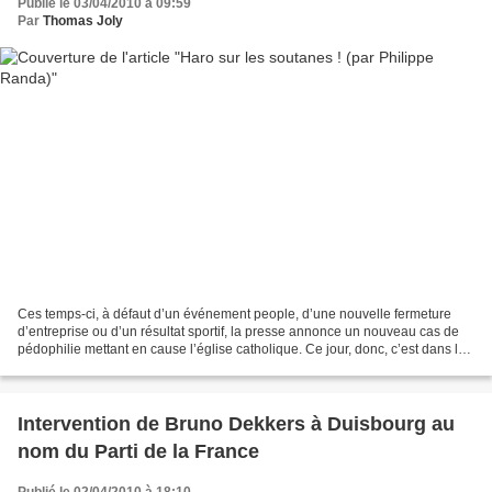
Publié le 03/04/2010 à 09:59
Par
Thomas Joly
Ces temps-ci, à défaut d’un événement people, d’une nouvelle fermeture
d’entreprise ou d’un résultat sportif, la presse annonce un nouveau cas de
pédophilie mettant en cause l’église catholique. Ce jour, donc, c’est dans le
diocèse de Rouen que la bête...
Intervention de Bruno Dekkers à Duisbourg au
nom du Parti de la France