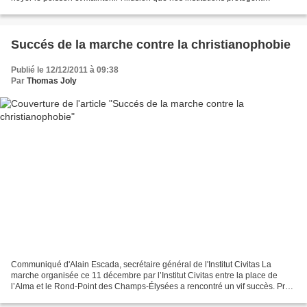
sérieusement la sécurité...
Succés de la marche contre la christianophobie
Publié le 12/12/2011 à 09:38
Par
Thomas Joly
Communiqué d'Alain Escada, secrétaire général de l'Institut Civitas La
marche organisée ce 11 décembre par l’Institut Civitas entre la place de
l’Alma et le Rond-Point des Champs-Élysées a rencontré un vif succès. Près
de sept mille catholiques, venus...