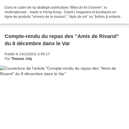
Dans le cadre de sa stratégie publicitaire "fêtes de fin d'année", la
multinationale - made in Hong-Kong - Esprit ( magasins et boutiques en
ligne de produits "univers de la maison", "style de vie" ou "bébés & enfants" )
offre de réaliser cinq vœux choisis...
Compte-rendu du repas des "Amis de Rivarol"
du 8 décembre dans le Var
Publié le 14/12/2011 à 09:17
Par
Thomas Joly