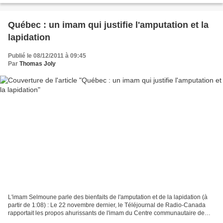
Québec : un imam qui justifie l'amputation et la
lapidation
Publié le 08/12/2011 à 09:45
Par
Thomas Joly
L'imam Selmoune parle des bienfaits de l'amputation et de la lapidation (à
partir de 1:08) : Le 22 novembre dernier, le Téléjournal de Radio-Canada
rapportait les propos ahurissants de l'imam du Centre communautaire de
Brossard, Foudil Selmoune, propagandiste...