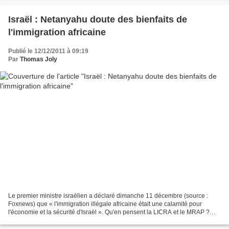
Israël : Netanyahu doute des bienfaits de
l'immigration africaine
Publié le 12/12/2011 à 09:19
Par
Thomas Joly
Le premier ministre israëlien a déclaré dimanche 11 décembre (source :
Foxnews) que « l'immigration illégale africaine était une calamité pour
l'économie et la sécurité d'Israël ». Qu'en pensent la LICRA et le MRAP ?
Pas de réaction ? Peut-être n'ont-ils...