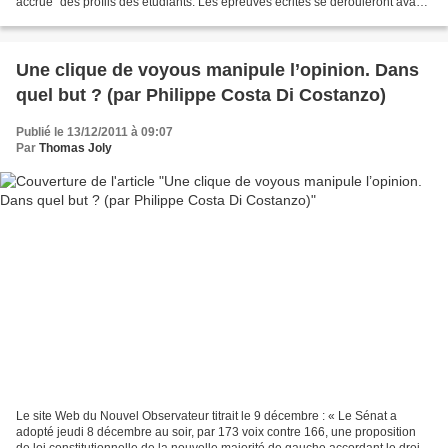
accrue" des profils des étudiants. Les épreuves écrites se dérouleront avant
le baccalauréat, en mars, et non après,...
Une clique de voyous manipule l’opinion. Dans
quel but ? (par Philippe Costa Di Costanzo)
Publié le 13/12/2011 à 09:07
Par
Thomas Joly
Le site Web du Nouvel Observateur titrait le 9 décembre : « Le Sénat a
adopté jeudi 8 décembre au soir, par 173 voix contre 166, une proposition
de loi constitutionnelle de la nouvelle majorité de gauche accordant le droit