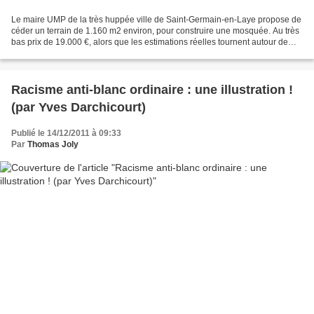
Le maire UMP de la très huppée ville de Saint-Germain-en-Laye propose de
céder un terrain de 1.160 m2 environ, pour construire une mosquée. Au très
bas prix de 19.000 €, alors que les estimations réelles tournent autour de
1.500.000 €. Sur 43.000 habitants,...
Racisme anti-blanc ordinaire : une illustration !
(par Yves Darchicourt)
Publié le 14/12/2011 à 09:33
Par
Thomas Joly