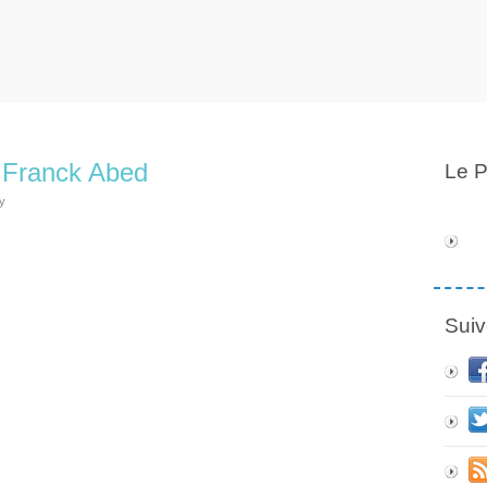
r Franck Abed
Le P
y
Suiv