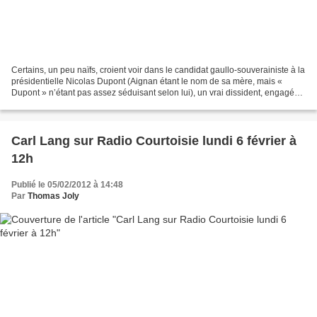
Certains, un peu naïfs, croient voir dans le candidat gaullo-souverainiste à la
présidentielle Nicolas Dupont (Aignan étant le nom de sa mère, mais «
Dupont » n’étant pas assez séduisant selon lui), un vrai dissident, engagé
dans un bras de fer avec le...
Carl Lang sur Radio Courtoisie lundi 6 février à
12h
Publié le 05/02/2012 à 14:48
Par
Thomas Joly