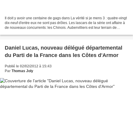
Il doit y avoir une centaine de gags dans La vérité si je mens 3 : quatre-vingt
dix-neuf d'entre eux ne sont pas drôles. Les lascars de la série ont affaire à
de nouveaux concurrents: les Chinois. Aubervilliers est leur terrain de
chasse. Ces gens-là,...
Daniel Lucas, nouveau délégué départemental
du Parti de la France dans les Côtes d'Armor
Publié le 02/02/2012 à 15:43
Par
Thomas Joly