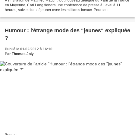
A l'invitation de Matthieu Mautin, tout nouveau délégué du Parti de la France
en Mayenne, Carl Lang tiendra une conférence de presse à Laval à 11
heures, suivie d'un déjeuner avec les militants locaux. Pour tout
renseignement : 02.43.09.14.17
Humour : l'étrange mode des "jeunes" expliquée
?
Publié le 01/02/2012 à 16:10
Par
Thomas Joly
Source