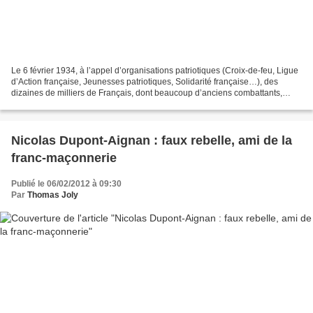
Le 6 février 1934, à l’appel d’organisations patriotiques (Croix-de-feu, Ligue
d’Action française, Jeunesses patriotiques, Solidarité française…), des
dizaines de milliers de Français, dont beaucoup d’anciens combattants,
manifestent à Paris contre la...
Nicolas Dupont-Aignan : faux rebelle, ami de la
franc-maçonnerie
Publié le 06/02/2012 à 09:30
Par
Thomas Joly