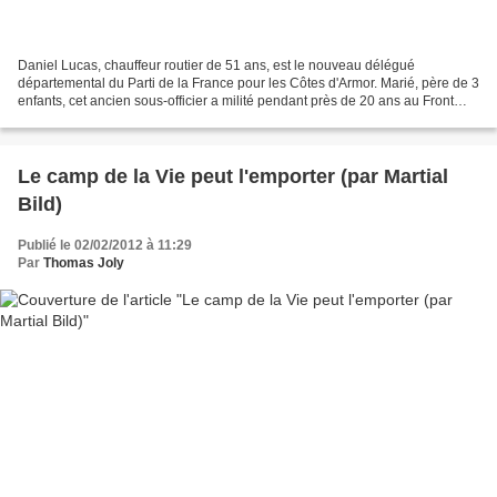
Daniel Lucas, chauffeur routier de 51 ans, est le nouveau délégué
départemental du Parti de la France pour les Côtes d'Armor. Marié, père de 3
enfants, cet ancien sous-officier a milité pendant près de 20 ans au Front
National, étant plusieurs fois candidat...
Le camp de la Vie peut l'emporter (par Martial
Bild)
Publié le 02/02/2012 à 11:29
Par
Thomas Joly