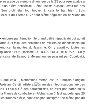
le au grade de membre d’honneur de la SS pour oser abattre à
plus d’être antisémite, il était raciste puisqu’il avait tué des
. Son profil était tout trouvé. Et cela tombait bien : trois
té exclus du 17ème RGP pour s’être déguisés en nazillons un
x embués par l’émotion, le grand défilé républicain qui aurait
orde à l’Etoile, des centaines de milliers de manifestants qui
 dénoncer la montée du fascisme. On y aurait vu toutes les
 vigilance : SOS Racisme, la LICRA, l’UEJF, le MRAP… On y
e française, de Bayrou à Mélenchon, en passant par Copélovici,
 fou que cela –, Mohammed Merah, est un Français d’origine
Pakistan. Ce djihadiste a
donc tué des
ens. Et s’il a tué des parachutistes, ce n’est pas parce qu’ils
 la France de combattre en Afghanistan (il faut rappeler que 20
es troupes d’élite, sont d’origine immigrée : ce n’était pas du