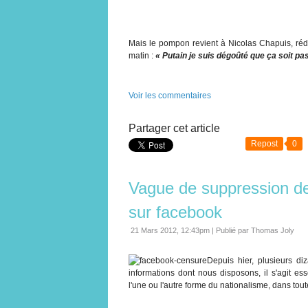
Mais le pompon revient à Nicolas Chapuis, ré
matin :
« Putain je suis dégoûté que ça soit pas
Voir les commentaires
Partager cet article
Repost
0
Vague de suppression de
sur facebook
21 Mars 2012, 12:43pm
|
Publié par Thomas Joly
Depuis hier, plusieurs d
informations dont nous disposons, il s'agit e
l'une ou l'autre forme du nationalisme, dans tou