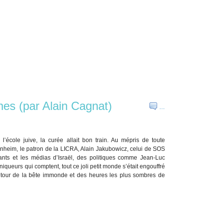
nes (par Alain Cagnat)
…
 l’école juive, la curée allait bon train. Au mépris de toute
rnheim, le patron de la LICRA, Alain Jakubowicz, celui de SOS
ts et les médias d’Israël, des politiques comme Jean-Luc
niqueurs qui comptent, tout ce joli petit monde s’était engouffré
u retour de la bête immonde et des heures les plus sombres de