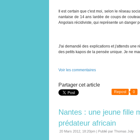
Il est certain que c'est moi, selon le réseau soc
nantaise de 14 ans lardée de coups de couteau e
Angolais récidiviste, qui représente un danger po
J'ai demandé des explications et j'attends une 
des petits kapos de la pensée unique. Je ne man
Voir les commentaires
Partager cet article
Repost
0
Nantes : une jeune fille
prédateur africain
20 Mars 2012, 18:20pm
|
Publié par Thomas Joly