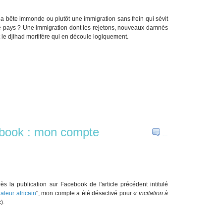
la bête immonde ou plutôt une immigration sans frein qui sévit
re pays ? Une immigration dont les rejetons, nouveaux damnés
 le djihad mortifère qui en découle logiquement.
cebook : mon compte
…
s la publication sur Facebook de l'article précédent intitulé
ateur africain
", mon compte a été désactivé pour
« incitation à
).