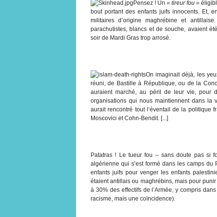
Pensez ! Un
« tireur fou »
éligib
bout portant des enfants juifs innocents. Et, en 
militaires d’origine maghrébine et antillaise
parachutistes, blancs et de souche, avaient é
soir de Mardi Gras trop arrosé.
On imaginait déjà, les yeu
réuni, de Bastille à République, ou de la Conc
auraient marché, au péril de leur vie, pour
organisations qui nous maintiennent dans la
aurait rencontré tout l’éventail de la politiqu
Moscovici et Cohn-Bendit. [...]
Patatras ! Le tueur fou – sans doute pas si
algérienne qui s’est formé dans les camps du 
enfants juifs pour venger les enfants palestini
étaient antillais ou maghrébins, mais pour punir
à 30% des effectifs de l’Armée, y compris dans l
racisme, mais une coïncidence).