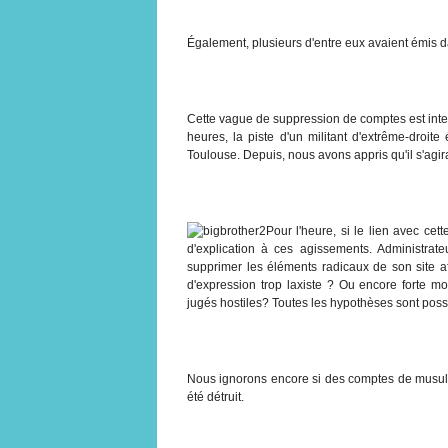
Également, plusieurs d'entre eux avaient émis da
Cette vague de suppression de comptes est inte
heures, la piste d'un militant d'extrême-droi
Toulouse. Depuis, nous avons appris qu'il s'agi
Pour l'heure, si le lien avec cet
d'explication à ces agissements. Administrat
supprimer les éléments radicaux de son site af
d'expression trop laxiste ? Ou encore forte mo
jugés hostiles? Toutes les hypothèses sont poss
Nous ignorons encore si des comptes de musulma
été détruit.