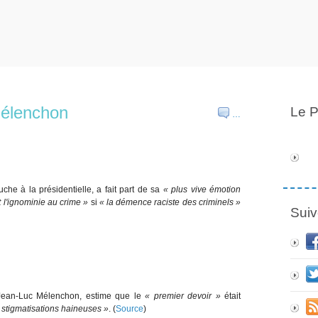
Mélenchon
Le P
…
he à la présidentielle, a fait part de sa
« plus vive émotion
t l'ignominie au crime »
si
« la démence raciste des criminels »
Suiv
 Jean-Luc Mélenchon, estime que le
« premier devoir »
était
et stigmatisations haineuses »
. (
Source
)