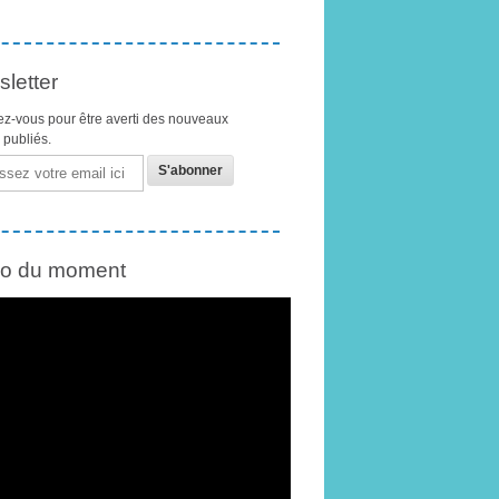
letter
z-vous pour être averti des nouveaux
s publiés.
éo du moment