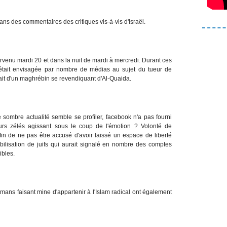
ns des commentaires des critiques vis-à-vis d'Israël.
rvenu mardi 20 et dans la nuit de mardi à mercredi. Durant ces
te était envisagée par nombre de médias au sujet du tueur de
rait d'un maghrébin se revendiquant d'Al-Quaida.
te sombre actualité semble se profiler, facebook n'a pas fourni
eurs zélés agissant sous le coup de l'émotion ? Volonté de
in de ne pas être accusé d'avoir laissé un espace de liberté
bilisation de juifs qui aurait signalé en nombre des comptes
ibles.
ns faisant mine d'appartenir à l'Islam radical ont également