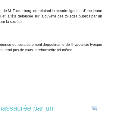
ial de M. Zuckerberg, en relatant le meurtre ignoble d'une jeune
t la tête défoncée sur la cuvette des toilettes publics par un
ur la société...
réponse qui sera sûrement dégoulinante de l'hypocrisie typique
querai pas de vous la retranscrire ici-même.
 massacrée par un
…