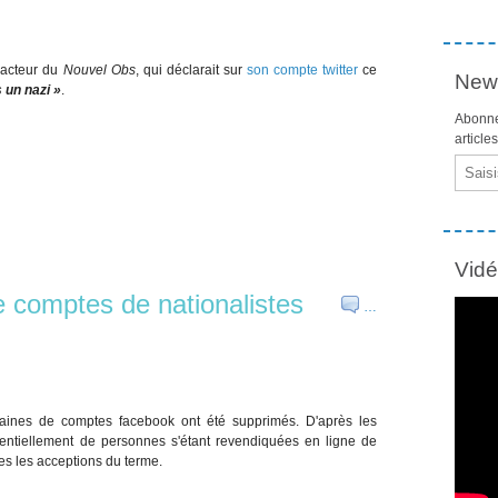
dacteur du
Nouvel Obs
, qui déclarait sur
son compte twitter
ce
News
 un nazi »
.
Abonne
article
Email
Vid
 comptes de nationalistes
…
izaines de comptes facebook ont été supprimés. D'après les
ssentiellement de personnes s'étant revendiquées en ligne de
tes les acceptions du terme.