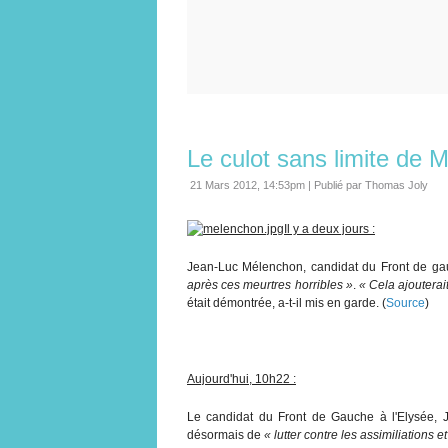
Le culot sans limite de 
21 Mars 2012, 14:53pm
|
Publié par Thomas Joly
Il y a deux jours :
Jean-Luc Mélenchon, candidat du Front de gauc
après ces meurtres horribles »
.
« Cela ajouterai
était démontrée, a-t-il mis en garde. (
Source
)
Aujourd'hui, 10h22 :
Le candidat du Front de Gauche à l'Elysée,
désormais de
« lutter contre les assimiliations 