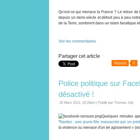
Qu’est-ce qui menace la France ? Le retour de 
depuis un demi-siècle et détruit peu à peu not
de la Terre, sombrent dans un islam fanatique et
Voir les commentaires
Partager cet article
Repost
0
Police politique sur Fa
désactivé !
20 Mars 2012, 19:28pm
|
Publié par Thomas Joly
Quelques minutes aprè
"
Nantes : une jeune fille massacrée par un préd
la violence ou menace d'un tel agissement »
(sic