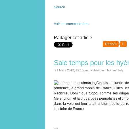
Source
Voir les commentaires
Partager cet article
Repost
0
Sale temps pour les hyè
21 Mars 2012, 12:10pm
|
Publié par Thomas Joly
Depuis la tuerie de
prudence, le grand rabbin de France, Gilles Be
Racisme, Dominique Sopo, comme les dirigean
Mélenchon, et la plupart des journalistes et chro
dans la voie qui leur allait si bien : celle d
l’histoire de France.